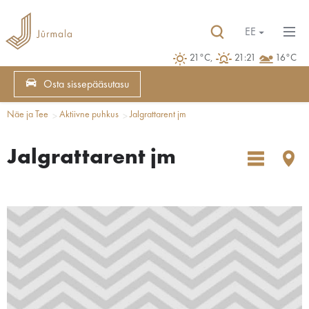
EE
21°C,
21:21
16°C
Osta sissepääsutasu
Näe ja Tee
Aktiivne puhkus
Jalgrattarent jm
Jalgrattarent jm