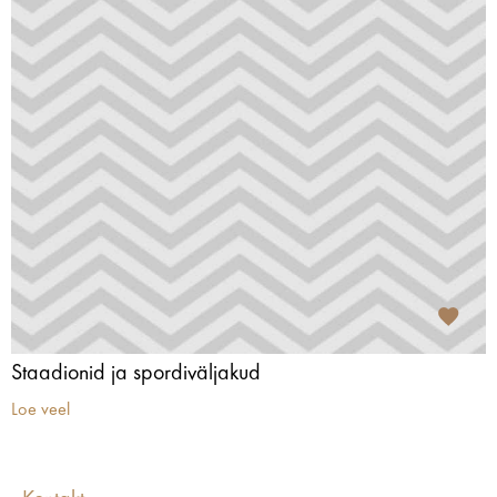
Staadionid ja spordiväljakud
Loe veel