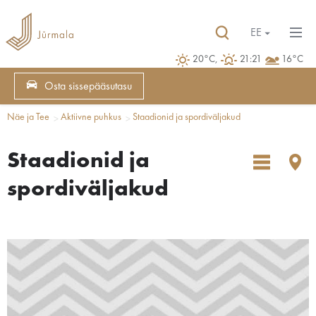
EE
20°C,
21:21
16°C
Osta sissepääsutasu
Näe ja Tee
Aktiivne puhkus
Staadionid ja spordiväljakud
Staadionid ja
spordiväljakud