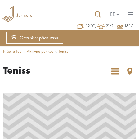
EE
12°C,
21:21
18°C
Osta sissepääsutasu
Näe ja Tee
Aktiivne puhkus
Teniss
Teniss