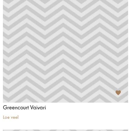
Greencourt Vaivari
Loe veel