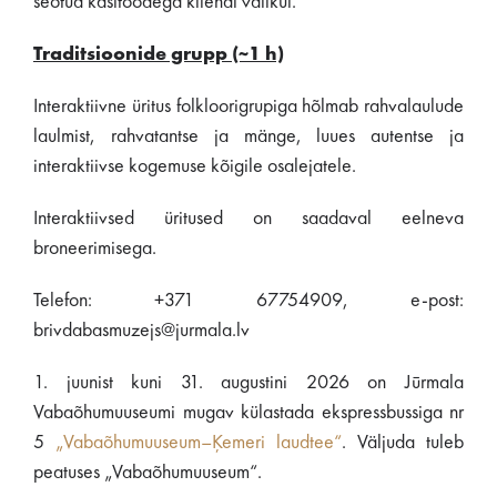
seotud käsitöödega kliendi valikul.
Traditsioonide grupp (~1 h)
Interaktiivne üritus folkloorigrupiga hõlmab rahvalaulude
laulmist, rahvatantse ja mänge, luues autentse ja
interaktiivse kogemuse kõigile osalejatele.
Interaktiivsed üritused on saadaval eelneva
broneerimisega.
Telefon: +371 67754909, e-post:
brivdabasmuzejs@jurmala.lv
1. juunist kuni 31. augustini 2026 on Jūrmala
Vabaõhumuuseumi mugav külastada ekspressbussiga nr
5
„Vabaõhumuuseum–Ķemeri laudtee“
. Väljuda tuleb
peatuses „Vabaõhumuuseum“.