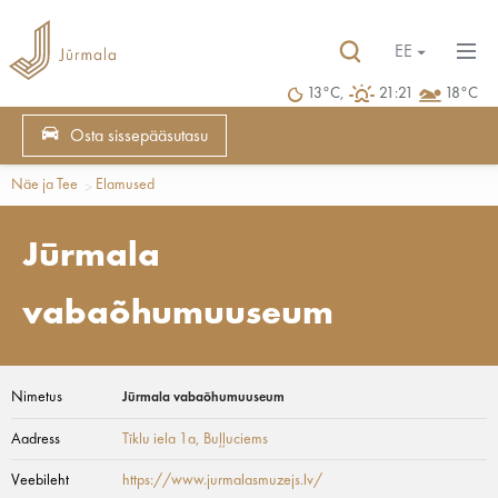
EE
13°C,
21:21
18°C
Osta sissepääsutasu
Näe ja Tee
Elamused
Jūrmala
vabaõhumuuseum
Nimetus
Jūrmala vabaõhumuuseum
Aadress
Tīklu iela 1a
, Buļļuciems
Veebileht
https://www.jurmalasmuzejs.lv/