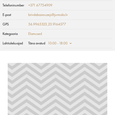
Telefoninumber
+371 67754909
E-post
brivdabasmuzejs@jurmala.lv
GPS
56.9965323,23.9164577
Kategooria
Elamused
Lahtiolekuajad
Täna avatud
10:00 - 18:00