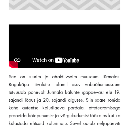
See on suurim ja atraktiivseim muuseum Jūrmalas.
Ragakāpa liivaluite jalamil asuv vabaõhumuuseum
tutvustab põnevalt Jūrmala kalurite igapäevast elu 19.
sajandi lõpus ja 20. sajandi alguses. Siin saate ronida
kahe autentse kalurilaeva pardala, etteteatamisega
proovida köiepunumist ja võrgukudumist töökojas kui ka
külastada ehtsaid kalurimaju. Suvel ootab neljapäeviti