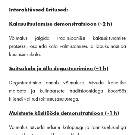
Interaktiivsed üritused:
Kalasuitsutamise demonstratsioon (~2 h)
Võimalus jälgida traditsioonilist kalasuitsutamise
protsessi, osaleda kala valmistamises ja lõpuks nautida
kuumsuitsukala.
Suitsukala ja õlle degusteerimine (~1 h)
Degusteerimine annab võimaluse tutvuda kohalike
maitsete ja kulinaarsete traditsioonidega koostöös
kliendi valitud toitlustusasutustega.
Muistsete käsitööde demonstratsioon (~1 h)
Võimalus tutvuda iidsete kalapüügi ja rannikuelustiiliga