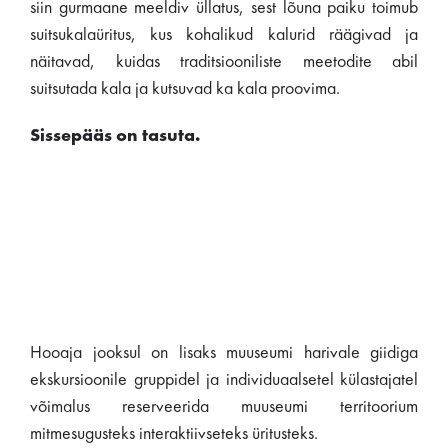
siin gurmaane meeldiv üllatus, sest lõuna paiku toimub
suitsukalaüritus, kus kohalikud kalurid räägivad ja
näitavad, kuidas traditsiooniliste meetodite abil
suitsutada kala ja kutsuvad ka kala proovima.
Sissepääs on tasuta.
Hooaja jooksul on lisaks muuseumi harivale giidiga
ekskursioonile gruppidel ja individuaalsetel külastajatel
võimalus reserveerida muuseumi territoorium
mitmesugusteks interaktiivseteks üritusteks.