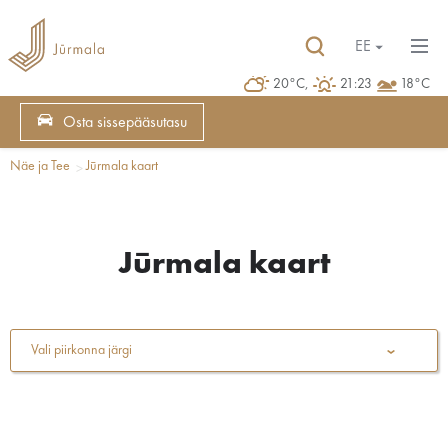
EE
20°C,
21:23
18°C
Osta sissepääsutasu
Näe ja Tee
Jūrmala kaart
Jūrmala kaart
Vali piirkonna järgi