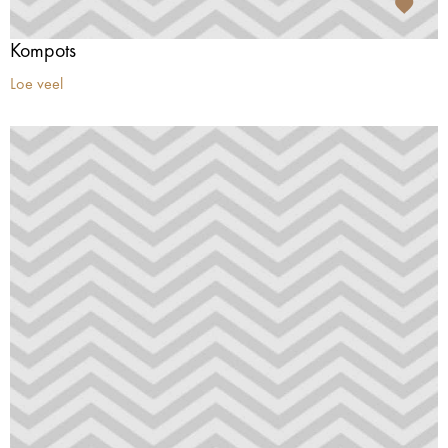
Kompots
Loe veel