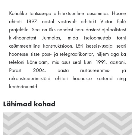
Kohaliku tähtsusega arhitektuuriline ausammas. Hoone
ehitati 1897. aastal vastavalt arhitekt Victor Eplé
projektile. See on üks nendest haruldastest ajaloolistest
kivihoonetest Jurmalas, mida iseloomustab torni
asümmeetriline konstruktsioon. Läti iseseisvusajal seati
hoonesse sisse post- ja telegraafikontor, hiljem aga ka
telefoni kõnejaam, mis asus seal kuni 1991. aastani.
Pärast 2004. aasta restaureerimis- ja
rekonstrueerimistöid ehitati hoonesse korterid ning
kontoriruumid.
Lähimad kohad