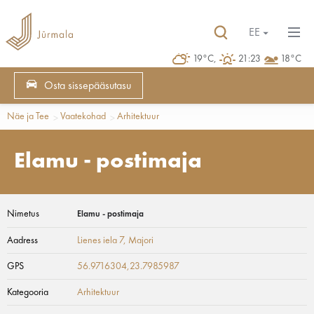
EE
19°C,
21:23
18°C
Osta sissepääsutasu
Näe ja Tee
Vaatekohad
Arhitektuur
Elamu - postimaja
Nimetus
Elamu - postimaja
Aadress
Lienes iela 7
, Majori
GPS
56.9716304,23.7985987
Kategooria
Arhitektuur