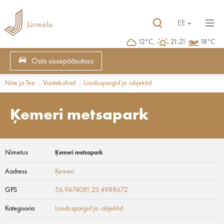
EE
12°C,
21:21
18°C
Osta sissepääsutasu
Näe ja Tee
Vaatekohad
Looduspargid ja -objektid
Ķemeri metsapark
Nimetus
Ķemeri metsapark
Aadress
Ķemeri
GPS
56.9474081,23.4988672
Kategooria
Looduspargid ja -objektid