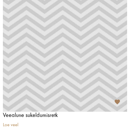
Veealune sukeldumisretk
Loe veel