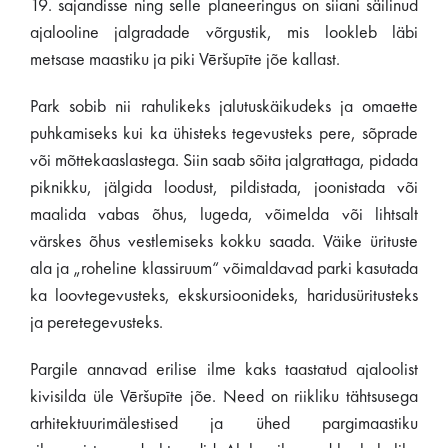
19. sajandisse ning selle planeeringus on siiani säilinud
ajalooline jalgradade võrgustik, mis lookleb läbi
metsase maastiku ja piki Vēršupīte jõe kallast.
Park sobib nii rahulikeks jalutuskäikudeks ja omaette
puhkamiseks kui ka ühisteks tegevusteks pere, sõprade
või mõttekaaslastega. Siin saab sõita jalgrattaga, pidada
piknikku, jälgida loodust, pildistada, joonistada või
maalida vabas õhus, lugeda, võimelda või lihtsalt
värskes õhus vestlemiseks kokku saada. Väike ürituste
ala ja „roheline klassiruum“ võimaldavad parki kasutada
ka loovtegevusteks, ekskursioonideks, haridusüritusteks
ja peretegevusteks.
Pargile annavad erilise ilme kaks taastatud ajaloolist
kivisilda üle Vēršupīte jõe. Need on riikliku tähtsusega
arhitektuurimälestised ja ühed pargimaastiku