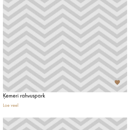
Ķemeri rahvuspark
Loe veel