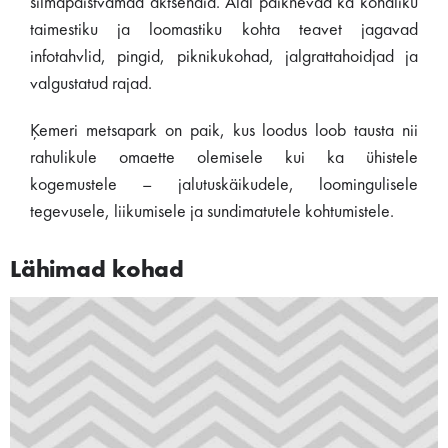
silmapaistvamad aktsendid. Alal paiknevad ka kohaliku
taimestiku ja loomastiku kohta teavet jagavad
infotahvlid, pingid, piknikukohad, jalgrattahoidjad ja
valgustatud rajad.
Ķemeri metsapark on paik, kus loodus loob tausta nii
rahulikule omaette olemisele kui ka ühistele
kogemustele – jalutuskäikudele, loomingulisele
tegevusele, liikumisele ja sundimatutele kohtumistele.
Lähimad kohad