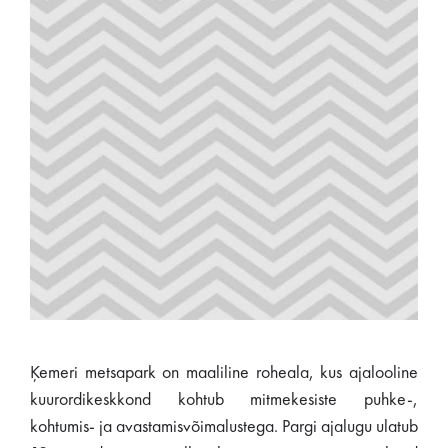
Ķemeri metsapark on maaliline roheala, kus ajalooline
kuurordikeskkond kohtub mitmekesiste puhke-,
kohtumis- ja avastamisvõimalustega. Pargi ajalugu ulatub