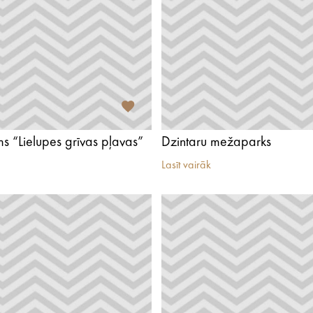
s “Lielupes grīvas pļavas”
Dzintaru mežaparks
Lasīt vairāk