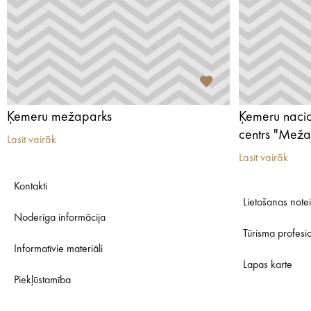
Ķemeru mežaparks
Ķemeru nacio
centrs "Mež
Lasīt vairāk
Lasīt vairāk
Kontakti
Lietošanas note
Noderīga informācija
Tūrisma profesi
Informatīvie materiāli
Lapas karte
Piekļūstamība