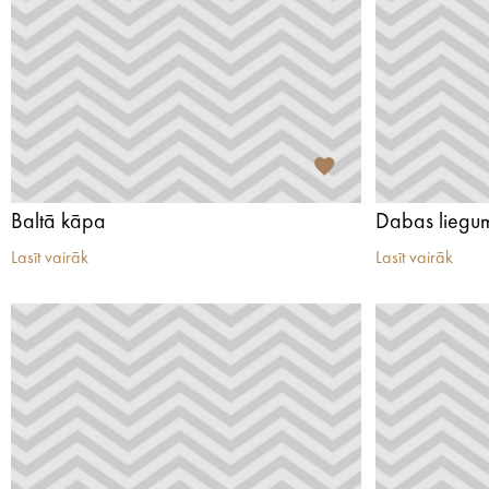
Baltā kāpa
Dabas liegum
Lasīt vairāk
Lasīt vairāk