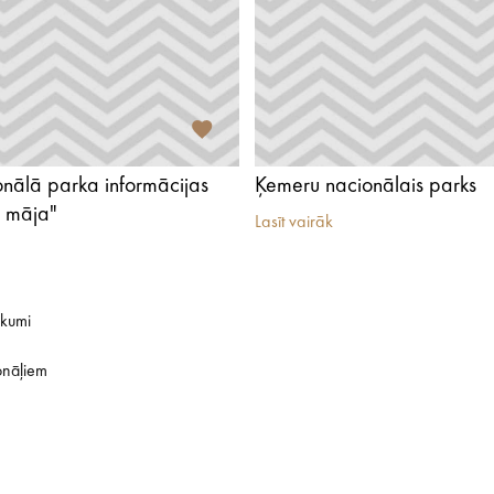
nālā parka informācijas
Ķemeru nacionālais parks
a māja"
Lasīt vairāk
ikumi
onāļiem