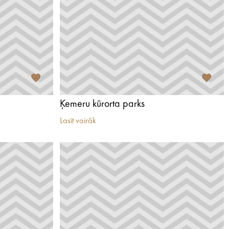
Ķemeru kūrorta parks
Lasīt vairāk