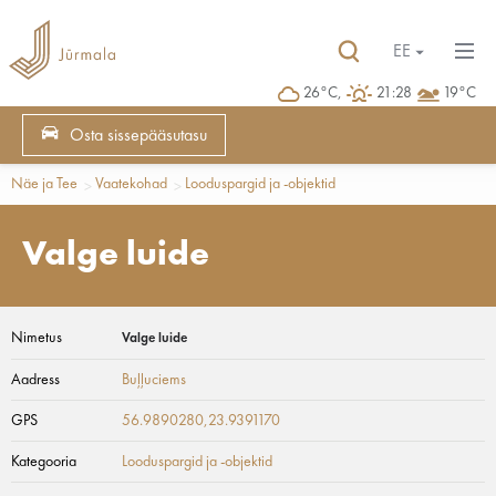
EE
26°C,
21:28
19°C
Osta sissepääsutasu
Näe ja Tee
Vaatekohad
Looduspargid ja -objektid
Valge luide
Nimetus
Valge luide
Aadress
Buļļuciems
GPS
56.9890280,23.9391170
Kategooria
Looduspargid ja -objektid