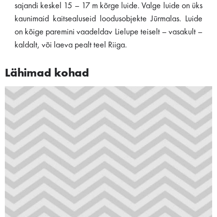
sajandi keskel 15 – 17 m kõrge luide. Valge luide on üks
kaunimaid kaitsealuseid loodusobjekte Jūrmalas. Luide
on kõige paremini vaadeldav Lielupe teiselt – vasakult –
kaldalt, või laeva pealt teel Riiga.
Lähimad kohad