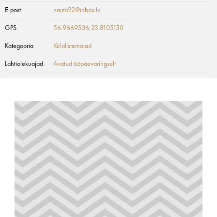
E-post
naiza22@inbox.lv
GPS
56.9669506,23.8105150
Kategooria
Külalistemajad
Lahtiolekuajad
Avatud ööpäevaringselt