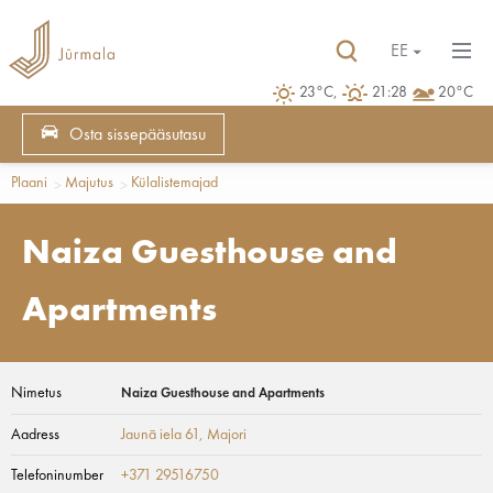
EE
23°C,
21:28
20°C
Osta sissepääsutasu
Plaani
Majutus
Külalistemajad
Naiza Guesthouse and
Apartments
Nimetus
Naiza Guesthouse and Apartments
Aadress
Jaunā iela 61
, Majori
Telefoninumber
+371 29516750