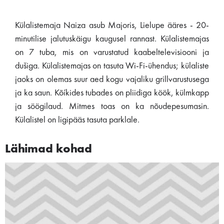
Külalistemaja Naiza asub Majoris, Lielupe ääres - 20-
minutilise jalutuskäigu kaugusel rannast. Külalistemajas
on 7 tuba, mis on varustatud kaabeltelevisiooni ja
dušiga. Külalistemajas on tasuta Wi-Fi-ühendus; külaliste
jaoks on olemas suur aed kogu vajaliku grillvarustusega
ja ka saun. Kõíkides tubades on pliidiga köök, külmkapp
ja söögilaud. Mitmes toas on ka nõudepesumasin.
Külalistel on ligipääs tasuta parklale.
Lähimad kohad