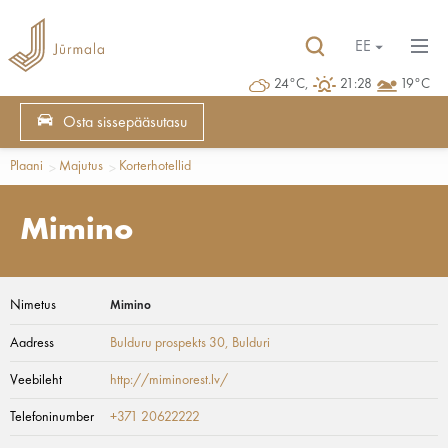
EE
24°C,
21:28
19°C
Osta sissepääsutasu
Plaani
Majutus
Korterhotellid
Mimino
Nimetus
Mimino
Aadress
Bulduru prospekts 30
, Bulduri
Veebileht
http://miminorest.lv/
Telefoninumber
+371 20622222