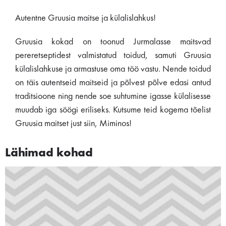
Autentne Gruusia maitse ja külalislahkus!
Gruusia kokad on toonud Jurmalasse maitsvad
pereretseptidest valmistatud toidud, samuti Gruusia
külalislahkuse ja armastuse oma töö vastu. Nende toidud
on täis autentseid maitseid ja põlvest põlve edasi antud
traditsioone ning nende soe suhtumine igasse külalisesse
muudab iga söögi eriliseks. Kutsume teid kogema tõelist
Gruusia maitset just siin, Miminos!
Lähimad kohad