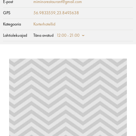
E-post
miminorestaurant@gmail.com
GPS
56.9833559,23.8493638
Kategooria
Korterhotellid
Lahtiolekuajad
Täna avatud
12:00 - 21:00