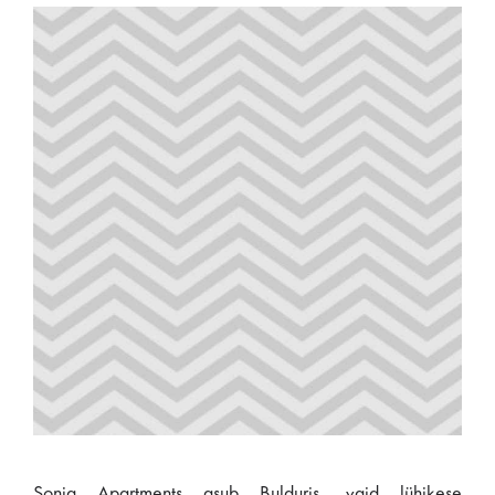
Sonia Apartments asub Bulduris, vaid lühikese