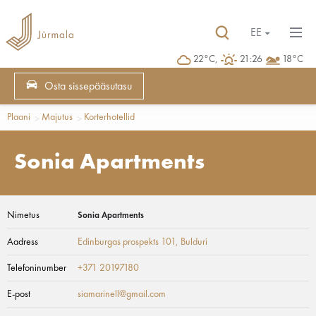
EE
22°C,
21:26
18°C
Osta sissepääsutasu
Plaani
Majutus
Korterhotellid
Sonia Apartments
Nimetus
Sonia Apartments
Aadress
Edinburgas prospekts 101
, Bulduri
Telefoninumber
+371 20197180
E-post
siamarinell@gmail.com