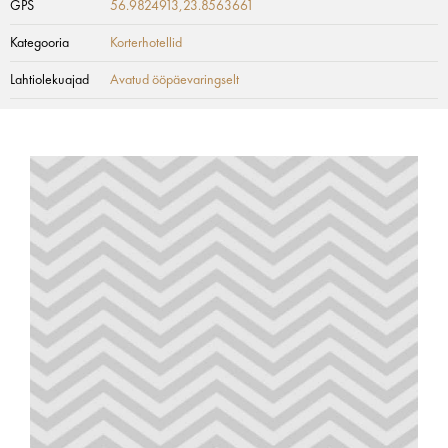
GPS
56.9824913,23.8563661
Kategooria
Korterhotellid
Lahtiolekuajad
Avatud ööpäevaringselt