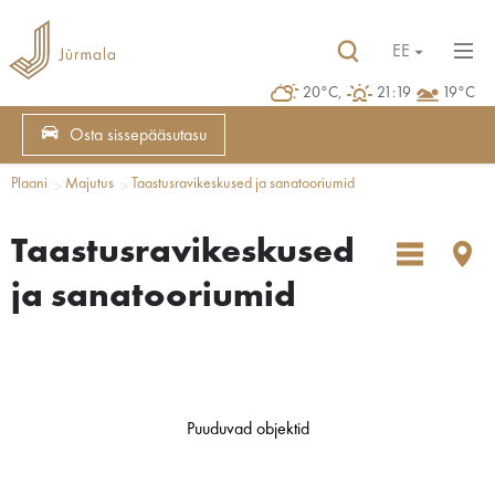
EE
20°C,
21:19
19°C
Osta sissepääsutasu
Plaani
Majutus
Taastusravikeskused ja sanatooriumid
Taastusravikeskused
ja sanatooriumid
Puuduvad objektid