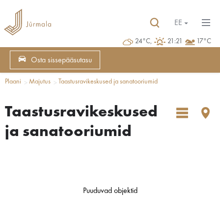
EE
24°C,
21:21
17°C
Osta sissepääsutasu
Plaani
Majutus
Taastusravikeskused ja sanatooriumid
Taastusravikeskused
ja sanatooriumid
Puuduvad objektid