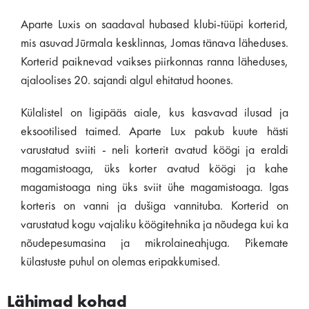
Aparte Luxis on saadaval hubased klubi-tüüpi korterid,
mis asuvad Jūrmala kesklinnas, Jomas tänava läheduses.
Korterid paiknevad vaikses piirkonnas ranna läheduses,
ajaloolises 20. sajandi algul ehitatud hoones.
Külalistel on ligipääs aiale, kus kasvavad ilusad ja
eksootilised taimed. Aparte Lux pakub kuute hästi
varustatud sviiti - neli korterit avatud köögi ja eraldi
magamistoaga, üks korter avatud köögi ja kahe
magamistoaga ning üks sviit ühe magamistoaga. Igas
korteris on vanni ja dušiga vannituba. Korterid on
varustatud kogu vajaliku köögitehnika ja nõudega kui ka
nõudepesumasina ja mikrolaineahjuga. Pikemate
külastuste puhul on olemas eripakkumised.
Lähimad kohad