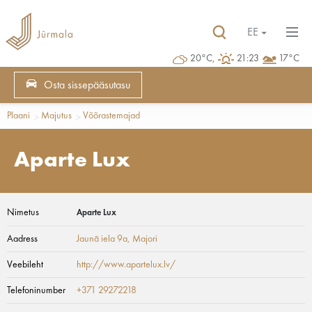
EE
20°C,
21:23
17°C
Osta sissepääsutasu
Plaani
Majutus
Võõrastemajad
Aparte Lux
Nimetus
Aparte Lux
Aadress
Jaunā iela 9a
, Majori
Veebileht
http://www.apartelux.lv/
Telefoninumber
+371 29272218