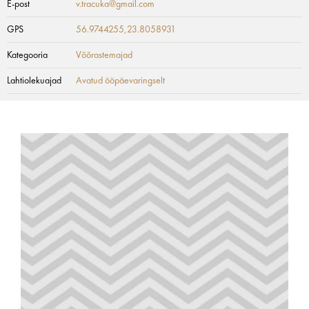
E-post
v.tracuka@gmail.com
GPS
56.9744255,23.8058931
Kategooria
Võõrastemajad
Lahtiolekuajad
Avatud ööpäevaringselt