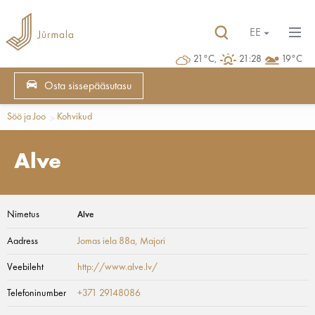
EE
21°C,
21:28
19°C
Osta sissepääsutasu
Söö ja Joo
Kohvikud
Alve
Nimetus
Alve
Aadress
Jomas iela 88a
, Majori
Veebileht
http://www.alve.lv/
Telefoninumber
+371 29148086