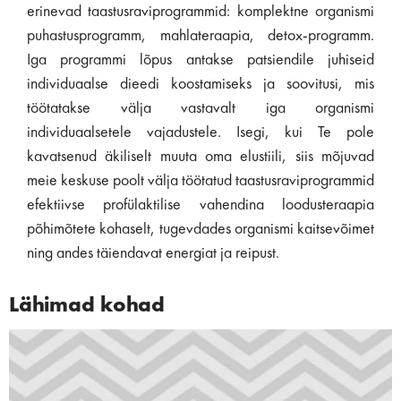
erinevad taastusraviprogrammid: komplektne organismi
puhastusprogramm, mahlateraapia, detox-programm.
Iga programmi lõpus antakse patsiendile juhiseid
individuaalse dieedi koostamiseks ja soovitusi, mis
töötatakse välja vastavalt iga organismi
individuaalsetele vajadustele. Isegi, kui Te pole
kavatsenud äkiliselt muuta oma elustiili, siis mõjuvad
meie keskuse poolt välja töötatud taastusraviprogrammid
efektiivse profülaktilise vahendina loodusteraapia
põhimõtete kohaselt, tugevdades organismi kaitsevõimet
ning andes täiendavat energiat ja reipust.
Lähimad kohad