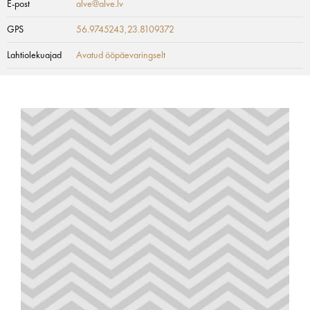
E-post
alve@alve.lv
GPS
56.9745243,23.8109372
Lahtiolekuajad
Avatud ööpäevaringselt