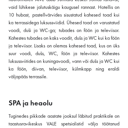
vaid lühikese jalutuskäigu kaugusel rannast. Hotellis on
10 hubast, pastellvärvides sisustatud kahesed toad kui
ka terrassidega luksussviidid. Ühesed toad on varustatud
voodi, duši ja WC-ga; tubades on föön ja televiisor.
Kahestes tubades on kaks voodit, dušs ja WC kui ka föön
ja televiisor. Lisaks on olemas kahesed toad, kus on üks
suur voodi, dušs, WC, föön ja televiisor. Kahestes
luksussviitides on kuningavoodi, vann või dušs ja WC kui
ka föön, diivan, televiisor, külmkapp ning eraldi
väljapääs terrassile.
SPA ja heaolu
Tuginedes pikkade aastate jooksul läbitud praktikale on
taastusravikeskus VALE spetsialistid välja töötanud