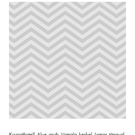
Kuurorthotell Alve asub Jūrmala keskel Jomas tänaval,