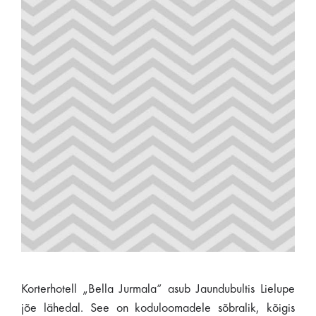
Korterhotell „Bella Jurmala“ asub Jaundubultis Lielupe
jõe lähedal. See on koduloomadele sõbralik, kõigis