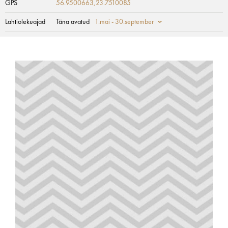
GPS
56.9500663,23.7510085
Lahtiolekuajad
Täna avatud
1.mai - 30.september