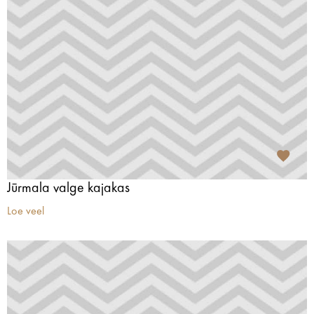
Jūrmala valge kajakas
Loe veel