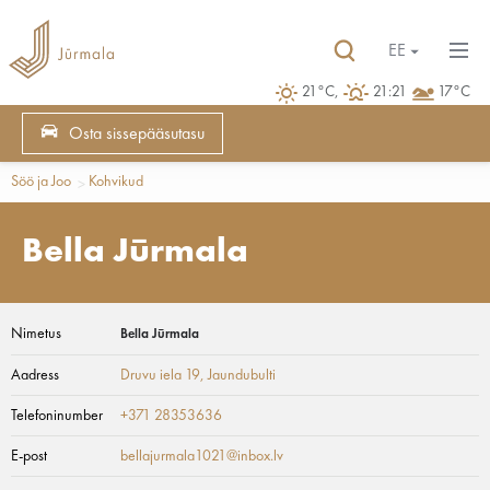
EE
21°C,
21:21
17°C
Osta sissepääsutasu
Söö ja Joo
Kohvikud
Bella Jūrmala
Nimetus
Bella Jūrmala
Aadress
Druvu iela 19
, Jaundubulti
Telefoninumber
+371 28353636
E-post
bellajurmala1021@inbox.lv