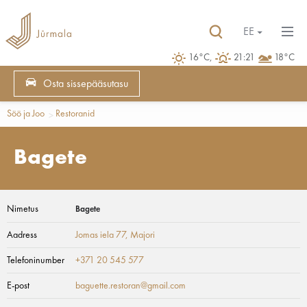
EE
16°C,
21:21
18°C
Osta sissepääsutasu
Söö ja Joo
Restoranid
Bagete
Nimetus
Bagete
Aadress
Jomas iela 77
, Majori
Telefoninumber
+371 20 545 577
E-post
baguette.restoran@gmail.com