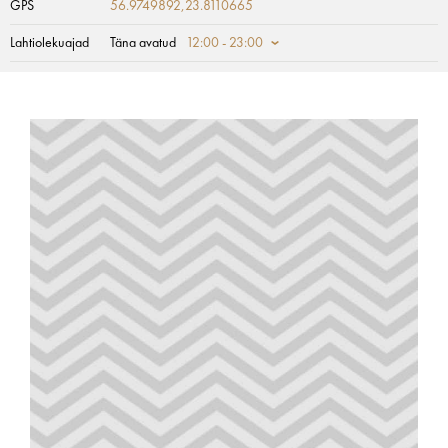
GPS
56.9749892,23.8110665
Lahtiolekuajad
Täna avatud
12:00 - 23:00