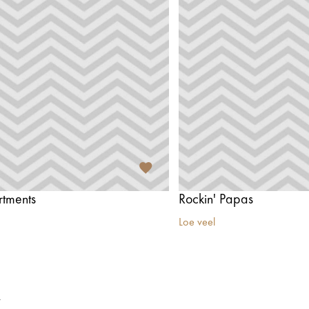
rtments
Rockin' Papas
Loe veel
t