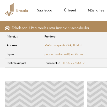
Saa teada
Üritused
Näe ja Tee
Tähelepanu! Pea meeles osta Jurmala sissesõiduluba.
Nimetus
Pandora
Söö ja Joo
Restoranid
Aadress
Meža prospekts 22A
, Bulduri
Pandora
E-post
pandorarestorans@gmail.com
Lahtiolekuajad
Täna avatud
11:00 - 22:00