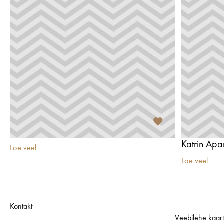
Katrin Apa
Loe veel
Loe veel
Kontakt
Veebilehe kaar