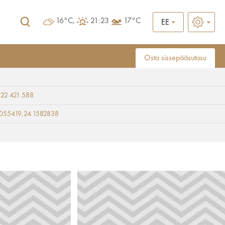
16°C,
21:23
17°C
EE
Osta sissepääsutasu
 22 421 588
0055419,24.1582838