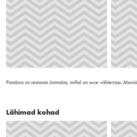
Pandora on restoran Jūrmalas, millel on avar väliterrass. Menü
Lähimad kohad