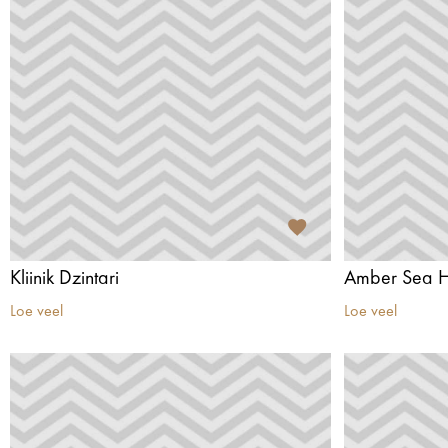
Kliinik Dzintari
Amber Sea H
Loe veel
Loe veel