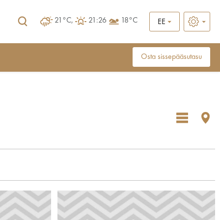
21°C,
21:26
18°C
EE
Osta sissepääsutasu