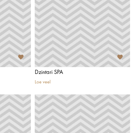
Dzintari SPA
Loe veel