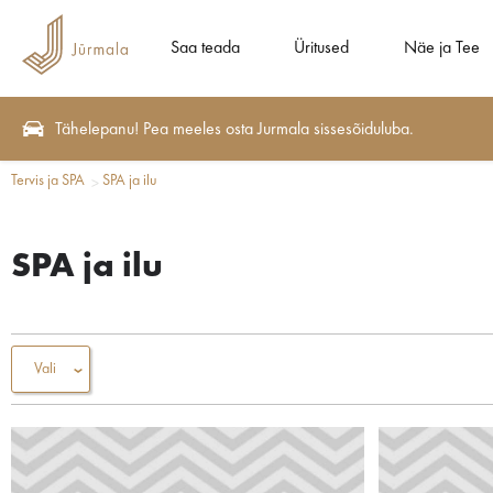
Saa teada
Üritused
Näe ja Tee
Tähelepanu! Pea meeles osta Jurmala sissesõiduluba.
Tervis ja SPA
SPA ja ilu
SPA ja ilu
Vali