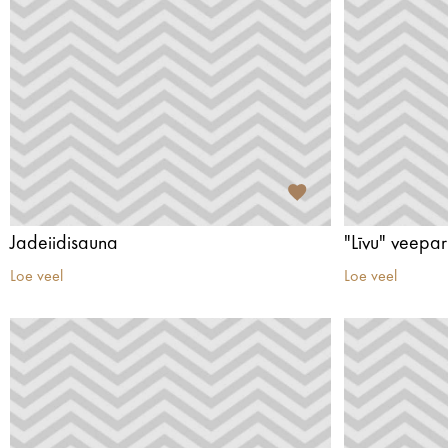
Jadeiidisauna
"Līvu" veepar
Loe veel
Loe veel