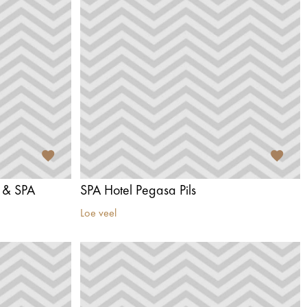
 & SPA
SPA Hotel Pegasa Pils
Loe veel