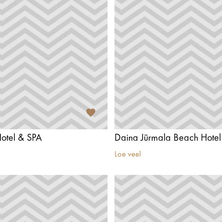
otel & SPA
Daina Jūrmala Beach Hotel
Loe veel