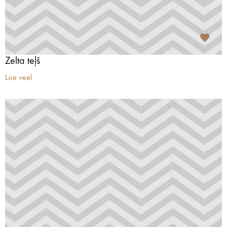
Zelta teļš
Loe veel