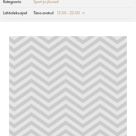
Kategooria
Sport ja jõusaal
Lahtiolekuajad
Täna avatud
12:00 - 22:00