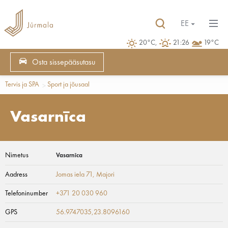
EE
20°C,
21:26
19°C
Osta sissepääsutasu
Tervis ja SPA
Sport ja jõusaal
Vasarnīca
Nimetus
Vasarnīca
Aadress
Jomas iela 71
, Majori
Telefoninumber
+371 20 030 960
GPS
56.9747035,23.8096160