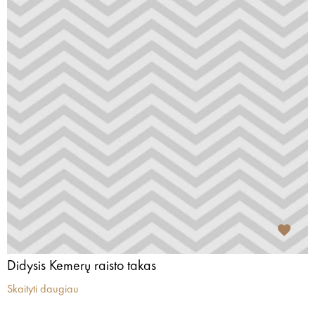
Didysis Kemerų raisto takas
Skaityti daugiau