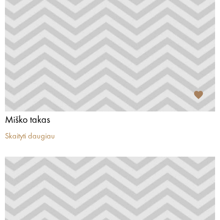
Miško takas
Skaityti daugiau