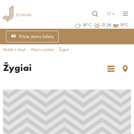
LT
18°C,
21:26
19°C
Pirkite įėjimo bilietą
Matyk ir daryk
Aktyvus poilsis
Žygiai
Žygiai