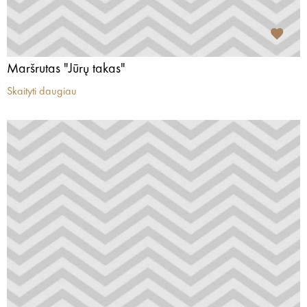
Maršrutas "Jūrų takas"
Skaityti daugiau