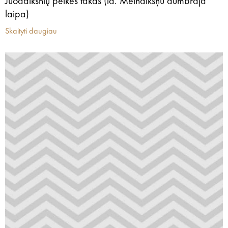
Juodalksnių pelkės takas (la. Melnalkšņu dumbrāja
laipa)
Skaityti daugiau