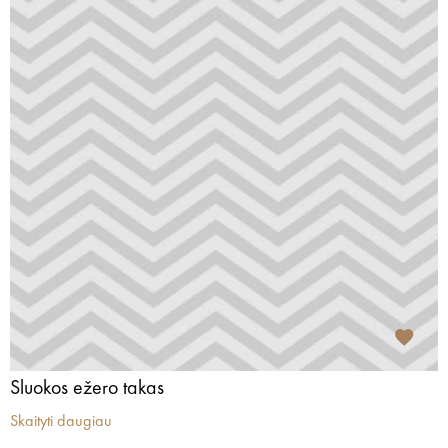
Sluokos ežero takas
Skaityti daugiau