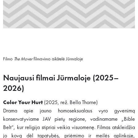
Filmo
The Mover
filmavimo aikštelė Jūrmaloje
Naujausi filmai Jūrmaloje (2025–
2026)
Color Your Hurt
(2025, rež. Bella Thorne)
Drama apie jauno homoseksualaus vyro gyvenimą
konservatyviame JAV pietų regione, vadinamame „Bible
Belt“, kur religija stipriai veikia visuomenę. Filmas atskleidžia
jo kovą dėl tapatybės, priėmimo ir meilės aplinkoje,