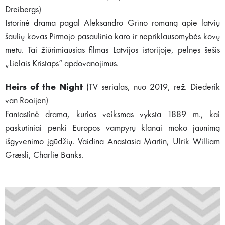
Dreibergs)
Istorinė drama pagal Aleksandro Grīno romaną apie latvių
šaulių kovas Pirmojo pasaulinio karo ir nepriklausomybės kovų
metu. Tai žiūrimiausias filmas Latvijos istorijoje, pelnęs šešis
„Lielais Kristaps“ apdovanojimus.
Heirs of the Night
(TV serialas, nuo 2019, rež. Diederik
van Rooijen)
Fantastinė drama, kurios veiksmas vyksta 1889 m., kai
paskutiniai penki Europos vampyrų klanai moko jaunimą
išgyvenimo įgūdžių. Vaidina Anastasia Martin, Ulrik William
Græsli, Charlie Banks.