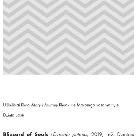
Užkulisiai filmo
Mary’s Journey
filmavime Morbergo vasarnamyje
Dzintaruose
Blizzard of Souls
(
Dvēseļu putenis
, 2019, rež. Dzintars