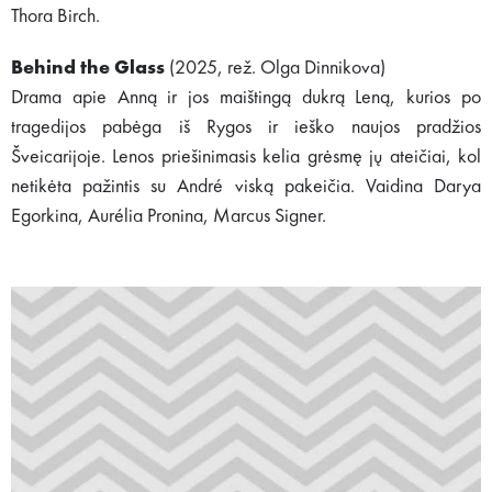
Thora Birch.
Behind the Glass
(2025, rež. Olga Dinnikova)
Drama apie Anną ir jos maištingą dukrą Leną, kurios po
tragedijos pabėga iš Rygos ir ieško naujos pradžios
Šveicarijoje. Lenos priešinimasis kelia grėsmę jų ateičiai, kol
netikėta pažintis su André viską pakeičia. Vaidina Darya
Egorkina, Aurélia Pronina, Marcus Signer.