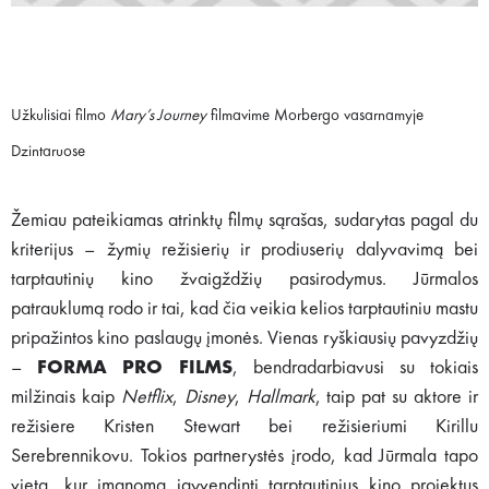
Užkulisiai filmo
Mary’s Journey
filmavime Morbergo vasarnamyje
Dzintaruose
Žemiau pateikiamas atrinktų filmų sąrašas, sudarytas pagal du
kriterijus – žymių režisierių ir prodiuserių dalyvavimą bei
tarptautinių kino žvaigždžių pasirodymus. Jūrmalos
patrauklumą rodo ir tai, kad čia veikia kelios tarptautiniu mastu
pripažintos kino paslaugų įmonės. Vienas ryškiausių pavyzdžių
–
FORMA PRO FILMS
, bendradarbiavusi su tokiais
milžinais kaip
Netflix
,
Disney
,
Hallmark
, taip pat su aktore ir
režisiere Kristen Stewart bei režisieriumi Kirillu
Serebrennikovu. Tokios partnerystės įrodo, kad Jūrmala tapo
vieta, kur įmanoma įgyvendinti tarptautinius kino projektus