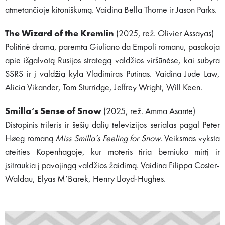
atmetančioje kitoniškumą. Vaidina Bella Thorne ir Jason Parks.
The Wizard of the Kremlin
(2025, rež. Olivier Assayas)
Politinė drama, paremta Giuliano da Empoli romanu, pasakoja
apie išgalvotą Rusijos strategą valdžios viršūnėse, kai subyra
SSRS ir į valdžią kyla Vladimiras Putinas. Vaidina Jude Law,
Alicia Vikander, Tom Sturridge, Jeffrey Wright, Will Keen.
Smilla’s Sense of Snow
(2025, rež. Amma Asante)
Distopinis trileris ir šešių dalių televizijos serialas pagal Peter
Høeg romaną
Miss Smilla’s Feeling for Snow
. Veiksmas vyksta
ateities Kopenhagoje, kur moteris tiria berniuko mirtį ir
įsitraukia į pavojingą valdžios žaidimą. Vaidina Filippa Coster-
Waldau, Elyas M’Barek, Henry Lloyd-Hughes.