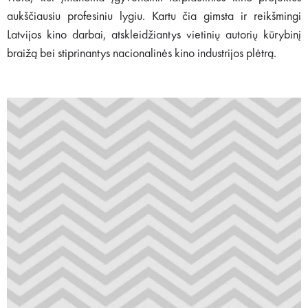
aukščiausiu profesiniu lygiu. Kartu čia gimsta ir reikšmingi
Latvijos kino darbai, atskleidžiantys vietinių autorių kūrybinį
braižą bei stiprinantys nacionalinės kino industrijos plėtrą.