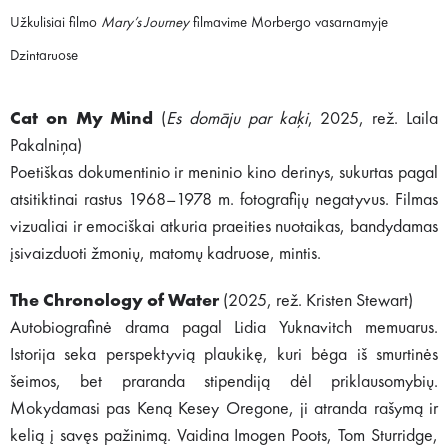
Užkulisiai filmo
Mary’s Journey
filmavime Morbergo vasarnamyje
Dzintaruose
Cat on My Mind
(
Es domāju par kaķi
, 2025, rež. Laila
Pakalniņa)
Poetiškas dokumentinio ir meninio kino derinys, sukurtas pagal
atsitiktinai rastus 1968–1978 m. fotografijų negatyvus. Filmas
vizualiai ir emociškai atkuria praeities nuotaikas, bandydamas
įsivaizduoti žmonių, matomų kadruose, mintis.
The Chronology of Water
(2025, rež. Kristen Stewart)
Autobiografinė drama pagal Lidia Yuknavitch memuarus.
Istorija seka perspektyvią plaukikę, kuri bėga iš smurtinės
šeimos, bet praranda stipendiją dėl priklausomybių.
Mokydamasi pas Keną Kesey Oregone, ji atranda rašymą ir
kelią į savęs pažinimą. Vaidina Imogen Poots, Tom Sturridge,