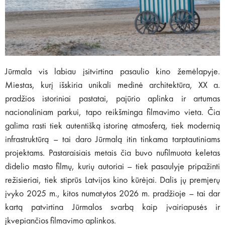
Jūrmala vis labiau įsitvirtina pasaulio kino žemėlapyje.
Miestas, kurį išskiria unikali medinė architektūra, XX a.
pradžios istoriniai pastatai, pajūrio aplinka ir artumas
nacionaliniam parkui, tapo reikšminga filmavimo vieta. Čia
galima rasti tiek autentišką istorinę atmosferą, tiek modernią
infrastruktūrą – tai daro Jūrmalą itin tinkama tarptautiniams
projektams. Pastaraisiais metais čia buvo nufilmuota keletas
didelio masto filmų, kurių autoriai – tiek pasaulyje pripažinti
režisieriai, tiek stiprūs Latvijos kino kūrėjai. Dalis jų premjerų
įvyko 2025 m., kitos numatytos 2026 m. pradžioje – tai dar
kartą patvirtina Jūrmalos svarbą kaip įvairiapusės ir
įkvepiančios filmavimo aplinkos.