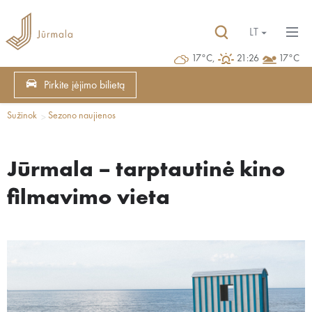
LT
17°C,
21:26
17°C
Pirkite įėjimo bilietą
Sužinok
Sezono naujienos
Jūrmala – tarptautinė kino
filmavimo vieta