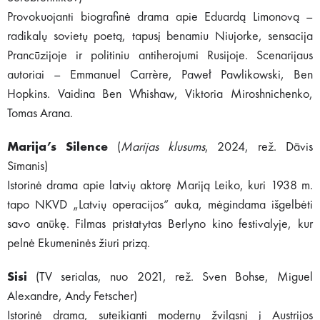
Provokuojanti biografinė drama apie Eduardą Limonovą –
radikalų sovietų poetą, tapusį benamiu Niujorke, sensacija
Prancūzijoje ir politiniu antiherojumi Rusijoje. Scenarijaus
autoriai – Emmanuel Carrère, Paweł Pawlikowski, Ben
Hopkins. Vaidina Ben Whishaw, Viktoria Miroshnichenko,
Tomas Arana.
Marija’s Silence
(
Marijas klusums
, 2024, rež. Dāvis
Sīmanis)
Istorinė drama apie latvių aktorę Mariją Leiko, kuri 1938 m.
tapo NKVD „Latvių operacijos“ auka, mėgindama išgelbėti
savo anūkę. Filmas pristatytas Berlyno kino festivalyje, kur
pelnė Ekumeninės žiuri prizą.
Sisi
(TV serialas, nuo 2021, rež. Sven Bohse, Miguel
Alexandre, Andy Fetscher)
Istorinė drama, suteikianti modernų žvilgsnį į Austrijos