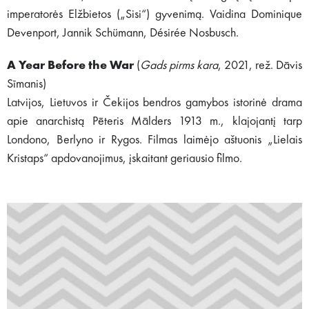
imperatorės Elžbietos („Sisi“) gyvenimą. Vaidina Dominique
Devenport, Jannik Schümann, Désirée Nosbusch.
A Year Before the War
(
Gads pirms kara
, 2021, rež. Dāvis
Sīmanis)
Latvijos, Lietuvos ir Čekijos bendros gamybos istorinė drama
apie anarchistą Pēteris Mālders 1913 m., klajojantį tarp
Londono, Berlyno ir Rygos. Filmas laimėjo aštuonis „Lielais
Kristaps“ apdovanojimus, įskaitant geriausio filmo.