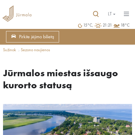
LT
15°C,
21:21
18°C
Pirkite įėjimo bilietą
Sužinok
Sezono naujienos
Jūrmalos miestas išsaugo
kurorto statusą