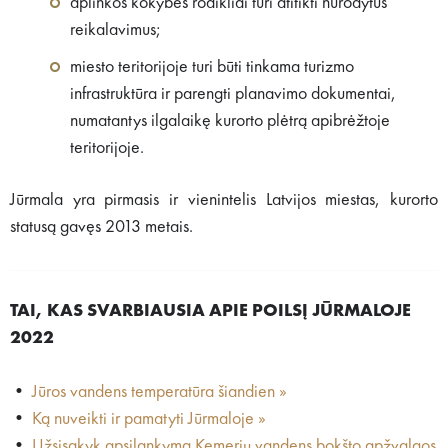
aplinkos kokybės rodikliai turi atitikti nurodytus
reikalavimus;
miesto teritorijoje turi būti tinkama turizmo
infrastruktūra ir parengti planavimo dokumentai,
numatantys ilgalaikę kurorto plėtrą apibrėžtoje
teritorijoje.
Jūrmala yra pirmasis ir vienintelis Latvijos miestas, kurorto
statusą gavęs 2013 metais.
TAI, KAS SVARBIAUSIA APIE POILSĮ JŪRMALOJE
2022
•
Jūros vandens temperatūra šiandien »
•
Ką nuveikti ir pamatyti Jūrmaloje »
•
Užsisakyk apsilankymą Kemerių vandens bokšto apžvalgos