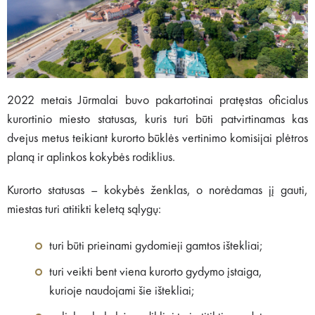
2022 metais Jūrmalai buvo pakartotinai pratęstas oficialus
kurortinio miesto statusas, kuris turi būti patvirtinamas kas
dvejus metus teikiant kurorto būklės vertinimo komisijai plėtros
planą ir aplinkos kokybės rodiklius.
Kurorto statusas – kokybės ženklas, o norėdamas jį gauti,
miestas turi atitikti keletą sąlygų:
turi būti prieinami gydomieji gamtos ištekliai;
turi veikti bent viena kurorto gydymo įstaiga,
kurioje naudojami šie ištekliai;