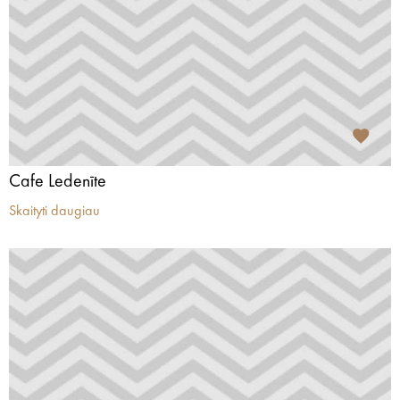
Cafe Ledenīte
Skaityti daugiau