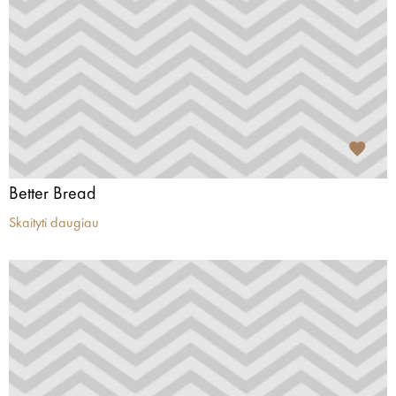
Better Bread
Skaityti daugiau