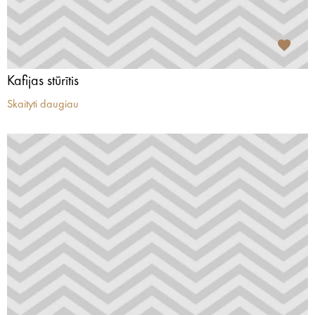
Kafijas stūrītis
Skaityti daugiau