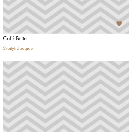
Café Bitīte
Skaityti daugiau