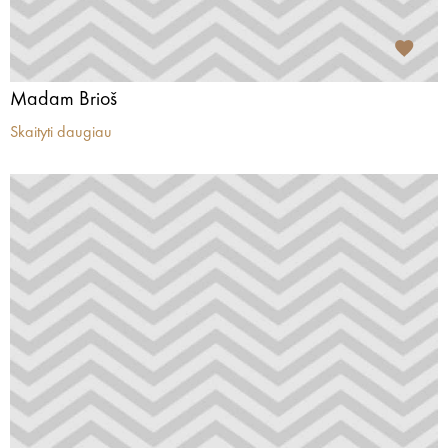
Madam Brioš
Skaityti daugiau