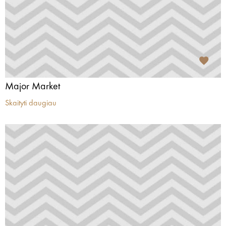
Major Market
Skaityti daugiau