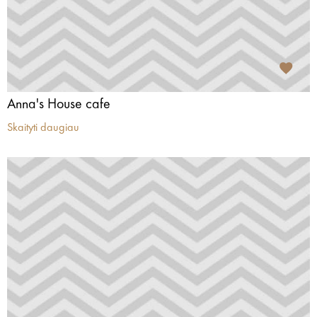
Anna's House cafe
Skaityti daugiau