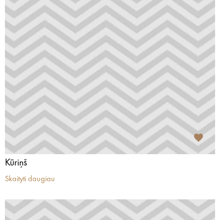
Kūriņš
Skaityti daugiau