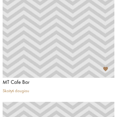
MT Cafe Bar
Skaityti daugiau