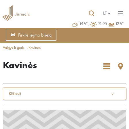
LT
15°C,
21:23
17°C
Pirkite įėjimo bilietą
Valgyk ir gerk
Kavinės
Kavinės
Rūšiuoti