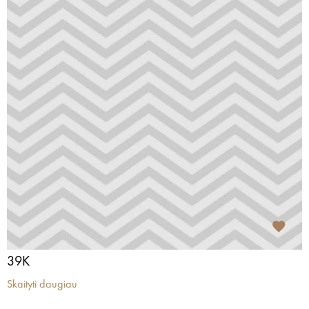
39K
Skaityti daugiau