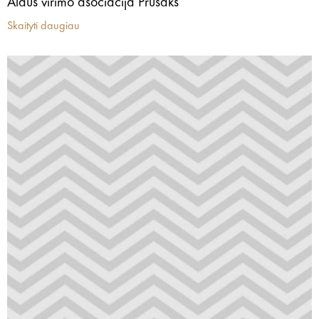
Alaus virimo asociacija Prusaks
Skaityti daugiau