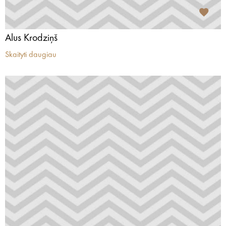
Alus Krodziņš
Skaityti daugiau