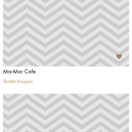
MarMar Cafe
Skaityti daugiau