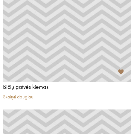
Bičių gatvės kiemas
Skaityti daugiau