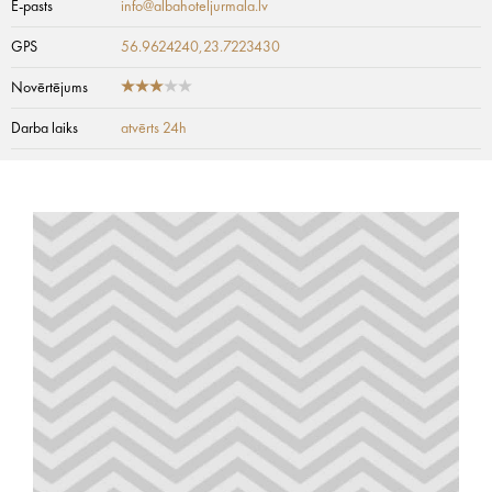
E-pasts
info@albahoteljurmala.lv
GPS
56.9624240,23.7223430
Novērtējums
Darba laiks
atvērts 24h