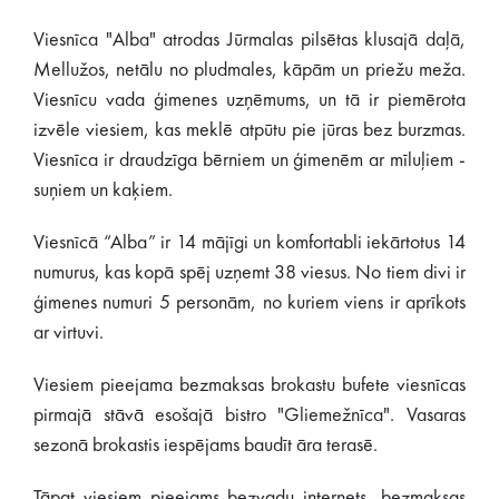
Viesnīca "Alba" atrodas Jūrmalas pilsētas klusajā daļā,
Mellužos, netālu no pludmales, kāpām un priežu meža.
Viesnīcu vada ģimenes uzņēmums, un tā ir piemērota
izvēle viesiem, kas meklē atpūtu pie jūras bez burzmas.
Viesnīca ir draudzīga bērniem un ģimenēm ar mīluļiem -
suņiem un kaķiem.
Viesnīcā “Alba” ir 14 mājīgi un komfortabli iekārtotus 14
numurus, kas kopā spēj uzņemt 38 viesus. No tiem divi ir
ģimenes numuri 5 personām, no kuriem viens ir aprīkots
ar virtuvi.
Viesiem pieejama bezmaksas brokastu bufete viesnīcas
pirmajā stāvā esošajā bistro "Gliemežnīca". Vasaras
sezonā brokastis iespējams baudīt āra terasē.
Tāpat viesiem pieejams bezvadu internets, bezmaksas