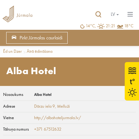
LV
14°C,
21:21
18°C
Pirkt Jūrmalas caurlaidi
Ēd un Dzer
Ātrā ēdināšana
Alba Hotel
Nosaukums
Alba Hotel
Adrese
Dārzu iela 9
, Melluži
Vietne
http://albahoteljurmala.lv/
Tālruņa numurs
+371 67512632