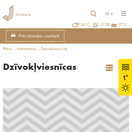
LV
26°C,
21:28
17°C
Pirkt Jūrmalas caurlaidi
Plāno
Naktsmītnes
Dzīvokļviesnīcas
Dzīvokļviesnīcas