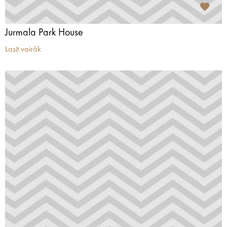
Jurmala Park House
Lasīt vairāk