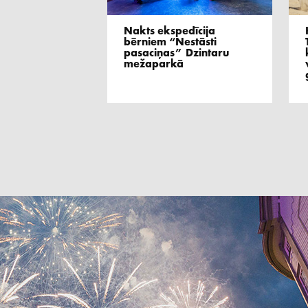
Nakts ekspedīcija
bērniem “Nestāsti
pasaciņas” Dzintaru
mežaparkā