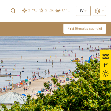
21°C,
21:26
17°C
LV
Pirkt Jūrmalas caurlaidi