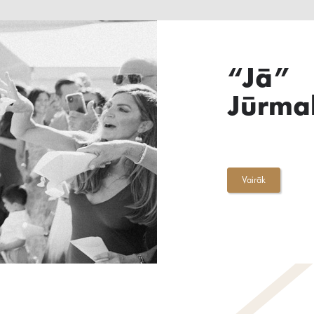
“Jā”
Jūrma
Vairāk