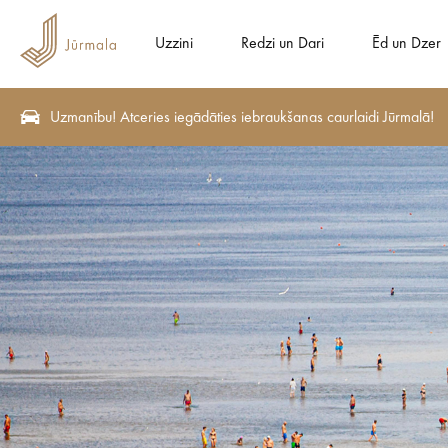
Uzzini
Redzi un Dari
Ēd un Dzer
Uzmanību! Atceries iegādāties iebraukšanas caurlaidi Jūrmalā!