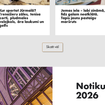
Kur sportot Jūrmalā?
Jomas iela – labi zināmā
Trenažieru zāles, tenisa
līdz galam neatklātā.
korti, pludmales
Tapis jauns pastaigu
volejbols, āra laukumi un
maršruts
golfs
Skatīt vēl
Notik
2026