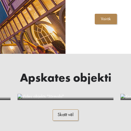
Vairāk
Apskates objekti
Vides objekts "Jūrmala"
Skatīt vēl