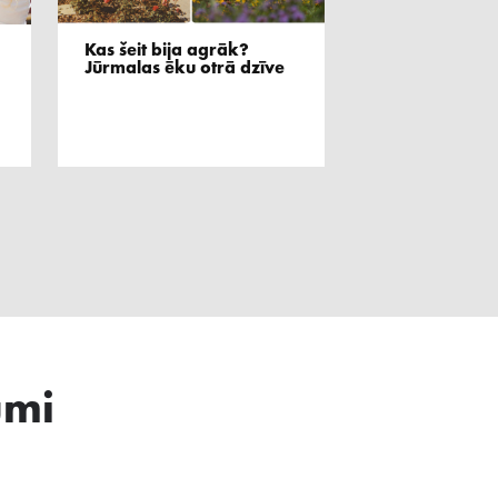
,
Kas šeit bija agrāk?
Jūrmalas ēku otrā dzīve
umi