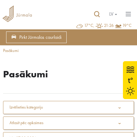
LV
17°C,
21:26
19°C
Pirkt Jūrmalas caurlaidi
Pasākumi
Pasākumi
Izvēlieties kategoriju
Atlasīt pēc apkaimes