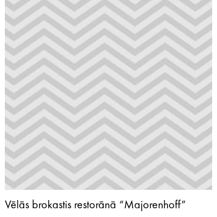
Vēlās brokastis restorānā “Majorenhoff”