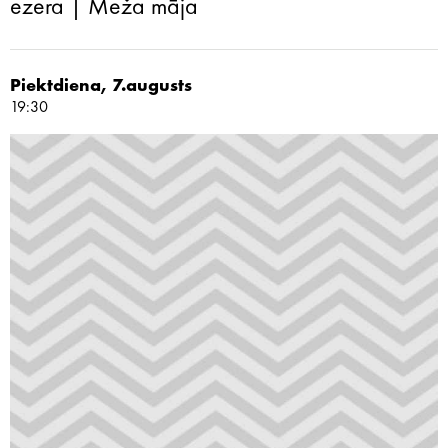
ezera | Meža māja
Piektdiena, 7.augusts
19:30