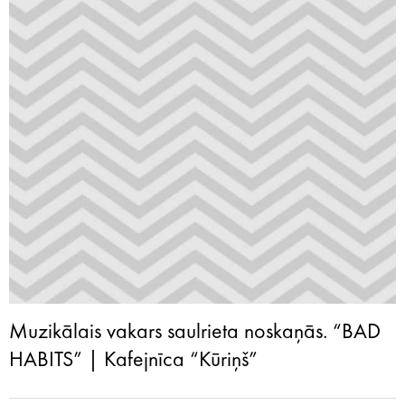
Muzikālais vakars saulrieta noskaņās. “BAD
HABITS” | Kafejnīca “Kūriņš”