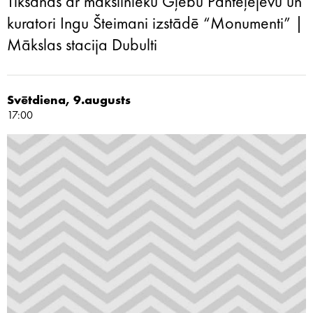
Tikšanās ar mākslinieku Gļebu Panteļejevu un
kuratori Ingu Šteimani izstādē “Monumenti” |
Mākslas stacija Dubulti
Svētdiena, 9.augusts
17:00