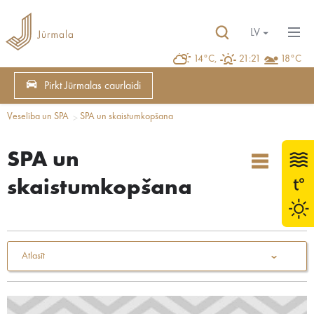
LV
14°C,
21:21
18°C
Pirkt Jūrmalas caurlaidi
Veselība un SPA
SPA un skaistumkopšana
SPA un
skaistumkopšana
Atlasīt