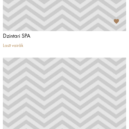
Dzintari SPA
Lasīt vairāk