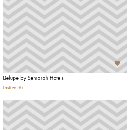
Lielupe by Semarah Hotels
Lasīt vairāk