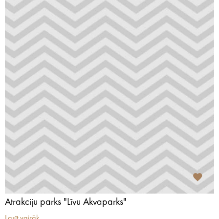
Atrakciju parks "Līvu Akvaparks"
Lasīt vairāk