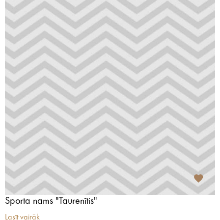
Sporta nams "Taurenītis"
Lasīt vairāk