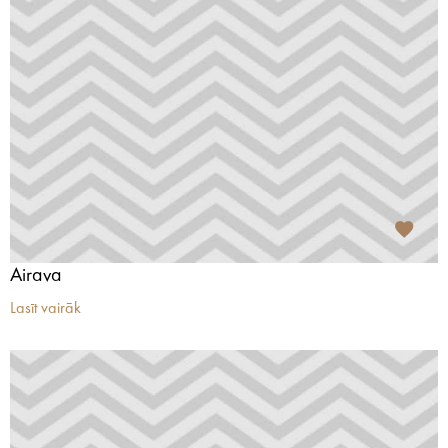
Airava
Lasīt vairāk