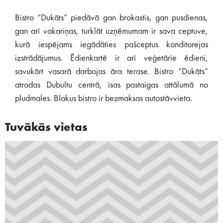
Bistro “Dukāts” piedāvā gan brokastis, gan pusdienas,
gan arī vakariņas, turklāt uzņēmumam ir sava ceptuve,
kurā iespējams iegādāties pašceptus konditorejas
izstrādājumus. Ēdienkartē ir arī veģetārie ēdieni,
savukārt vasarā darbojas āra terase. Bistro “Dukāts”
atrodas Dubultu centrā, īsas pastaigas attālumā no
pludmales. Blakus bistro ir bezmaksas autostāvvieta.
Tuvākās vietas