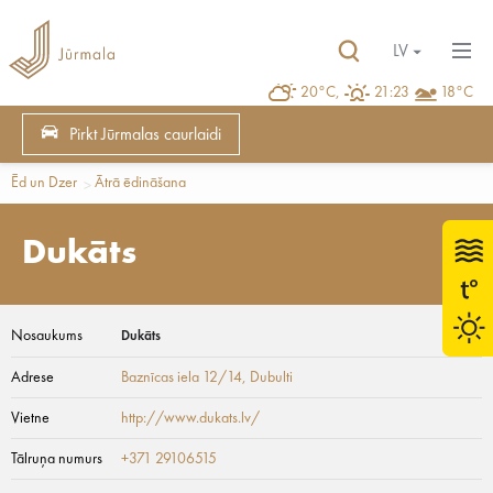
LV
20°C,
21:23
18°C
Pirkt Jūrmalas caurlaidi
Ēd un Dzer
Ātrā ēdināšana
Dukāts
Nosaukums
Dukāts
Adrese
Baznīcas iela 12/14
, Dubulti
Vietne
http://www.dukats.lv/
Tālruņa numurs
+371 29106515