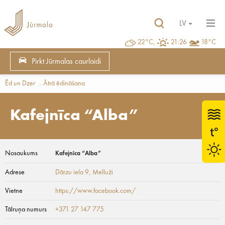
LV
22°C,
21:26
18°C
Pirkt Jūrmalas caurlaidi
Ēd un Dzer
Ātrā ēdināšana
Kafejnīca “Alba”
Nosaukums
Kafejnīca “Alba”
Adrese
Dārzu iela 9
, Melluži
Vietne
https://www.facebook.com/
Tālruņa numurs
+371 27 147 775