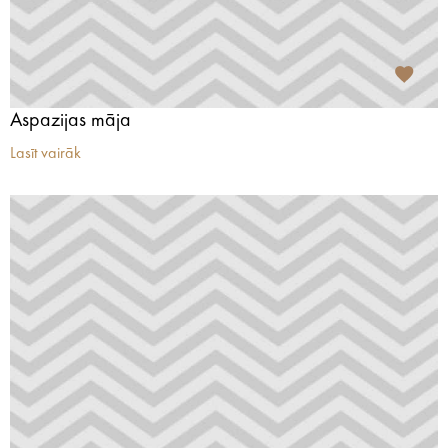
Aspazijas māja
Lasīt vairāk