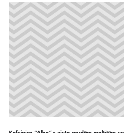
Kafejnīca “Alba”– vieta gardām maltītēm un