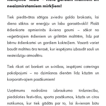
neaizmirstamiem mirkļiem!
Tiek piedāvātas sātīgas zviedru galda brokastis, lai
diena sāktos ar enerģiju un labu garastāvokli! Plašā
ēdienkarte apmierinās ikviena gaumi – sākot no
veģetārajiem ēdieniem un grilētām maltītēm, līdz pat
bērnu ēdienkartei un gardiem kokteiļiem. Vasarā variet
baudīt maltītes āra terasē, kur iespējams izbaudīt sauli un
nesteidzīgu atmosfēru.
Tiek rīkoti arī banketi un svinības, iespējami cateringa
pakalpojumi – no dzimšanas dienām līdz kāzām un
korporatīvajiem pasākumiem!
Uzņēmums nodrošina izbraukuma tirdzniecību,
piedaloties festivālos, sporta pasākumos, kāzās un citos
notikumos, kur tiek gādāts par to, lai ikvienam būtu