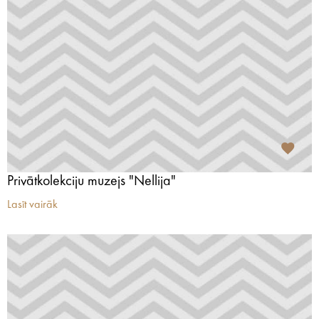
Privātkolekciju muzejs "Nellija"
Lasīt vairāk