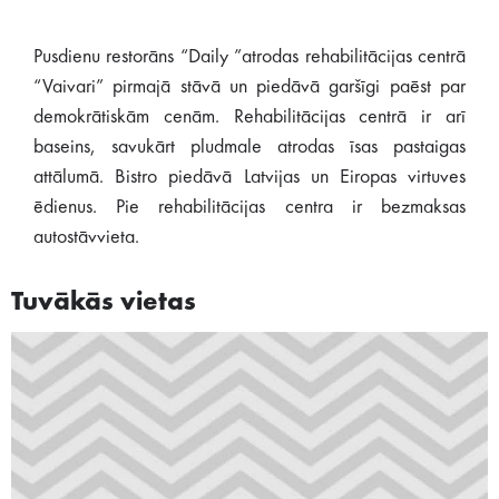
Pusdienu restorāns “Daily ”atrodas rehabilitācijas centrā
“Vaivari” pirmajā stāvā un piedāvā garšīgi paēst par
demokrātiskām cenām. Rehabilitācijas centrā ir arī
baseins, savukārt pludmale atrodas īsas pastaigas
attālumā. Bistro piedāvā Latvijas un Eiropas virtuves
ēdienus. Pie rehabilitācijas centra ir bezmaksas
autostāvvieta.
Tuvākās vietas