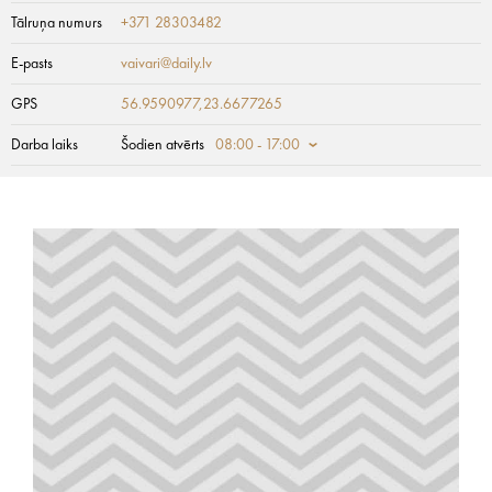
Tālruņa numurs
+371 28303482
E-pasts
vaivari@daily.lv
GPS
56.9590977,23.6677265
Darba laiks
Šodien atvērts
08:00 - 17:00