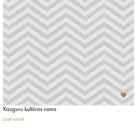
Kauguru kultūras nams
Lasīt vairāk