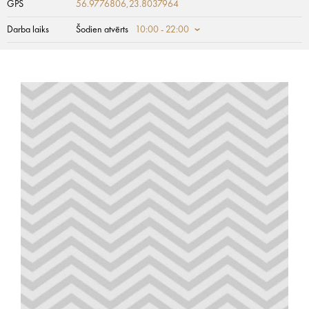
GPS
56.9776806,23.8037964
Darba laiks
Šodien atvērts
10:00 - 22:00