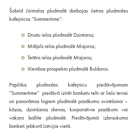
Šobrīd Jūrmalas pludmalē darbojas četras pludmales
kafejnīcas “Summertime”:
Drustu ielas pludmalē Dzintaros;
Mālpils ielas pludmalē Majoros;
Teātra ielas pludmalē Majoros;
Vienības prospekta pludmalē Bulduros.
Papildus pludmales kafejnīcu piedāvājumam
“Summertime” piedāvā izīrēt banketu telti ar lielu terasi
un panorāmas logiem pludmalē pasākumu svinēšanai –
kāzas, dzimšanas dienas, korporatīvie pasākumi vai
vakara ballīte pludmalē. Piedāvājumā izbraukuma
banketi jebkurā Latvijas vietā.