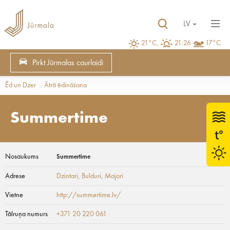
LV
21°C,
21:26
17°C
Pirkt Jūrmalas caurlaidi
Ēd un Dzer
Ātrā ēdināšana
Summertime
Nosaukums
Summertime
Adrese
Dzintari, Bulduri
, Majori
Vietne
http://summertime.lv/
Tālruņa numurs
+371 20 220 061