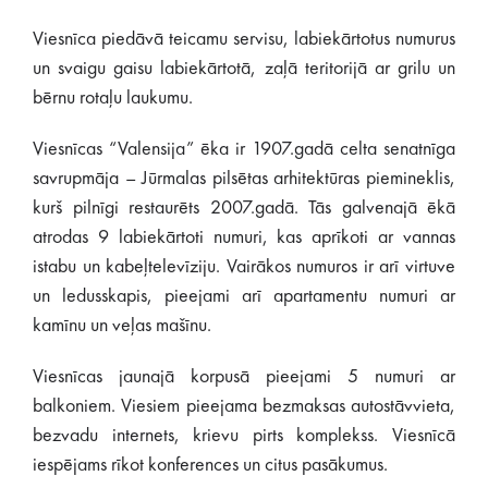
Viesnīca piedāvā teicamu servisu, labiekārtotus numurus
un svaigu gaisu labiekārtotā, zaļā teritorijā ar grilu un
bērnu rotaļu laukumu.
Viesnīcas “Valensija” ēka ir 1907.gadā celta senatnīga
savrupmāja – Jūrmalas pilsētas arhitektūras piemineklis,
kurš pilnīgi restaurēts 2007.gadā. Tās galvenajā ēkā
atrodas 9 labiekārtoti numuri, kas aprīkoti ar vannas
istabu un kabeļtelevīziju. Vairākos numuros ir arī virtuve
un ledusskapis, pieejami arī apartamentu numuri ar
kamīnu un veļas mašīnu.
Viesnīcas jaunajā korpusā pieejami 5 numuri ar
balkoniem. Viesiem pieejama bezmaksas autostāvvieta,
bezvadu internets, krievu pirts komplekss. Viesnīcā
iespējams rīkot konferences un citus pasākumus.