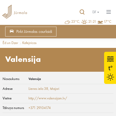
LV
23°C,
21:21
17°C
Pirkt Jūrmalas caurlaidi
Ēd un Dzer
Kafejnīcas
Valensija
Nosaukums
Valensija
Adrese
Lienes iela 38
, Majori
Vietne
http://www.valensijam.lv/
Tālruņa numurs
+371 29104174