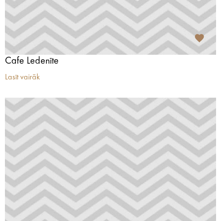
Cafe Ledenīte
Lasīt vairāk