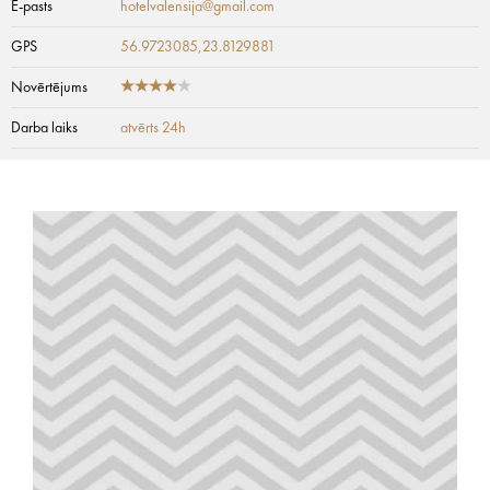
E-pasts
hotelvalensija@gmail.com
GPS
56.9723085,23.8129881
Novērtējums
Darba laiks
atvērts 24h