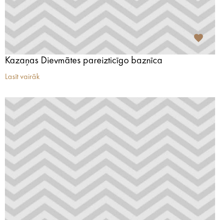
Kazaņas Dievmātes pareizticīgo baznīca
Lasīt vairāk