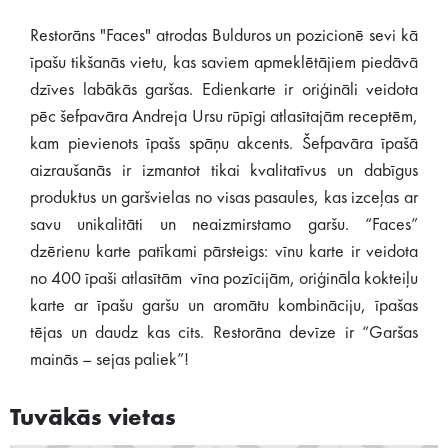
Restorāns "Faces" atrodas Bulduros un pozicionē sevi kā
īpašu tikšanās vietu, kas saviem apmeklētājiem piedāvā
dzīves labākās garšas. Edienkarte ir oriģināli veidota
pēc šefpavāra Andreja Ursu rūpīgi atlasītajām receptēm,
kam pievienots īpašs spāņu akcents. Šefpavāra īpašā
aizraušanās ir izmantot tikai kvalitatīvus un dabīgus
produktus un garšvielas no visas pasaules, kas izceļas ar
savu unikalitāti un neaizmirstamo garšu. “Faces”
dzērienu karte patīkami pārsteigs: vīnu karte ir veidota
no 400 īpaši atlasītām vīna pozīcijām, oriģināla kokteiļu
karte ar īpašu garšu un aromātu kombināciju, īpašas
tējas un daudz kas cits. Restorāna devīze ir “Garšas
mainās – sejas paliek”!
Tuvākās vietas