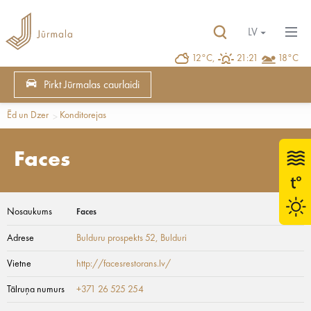
LV
12°C,
21:21
18°C
Pirkt Jūrmalas caurlaidi
Ēd un Dzer
Konditorejas
Faces
Nosaukums
Faces
Adrese
Bulduru prospekts 52
, Bulduri
Vietne
http://facesrestorans.lv/
Tālruņa numurs
+371 26 525 254