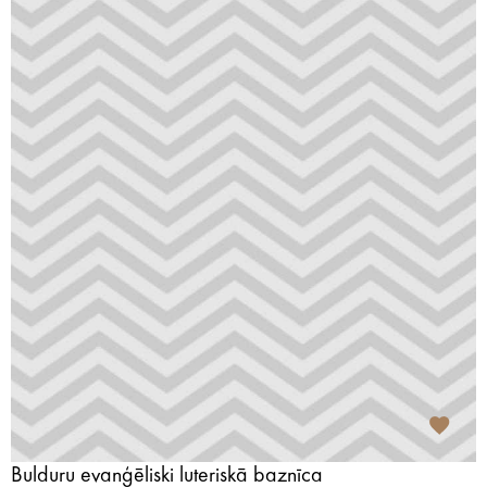
Bulduru evanģēliski luteriskā baznīca