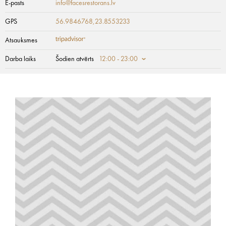
E-pasts
info@facesrestorans.lv
GPS
56.9846768,23.8553233
Atsauksmes
Darba laiks
Šodien atvērts
12:00 - 23:00