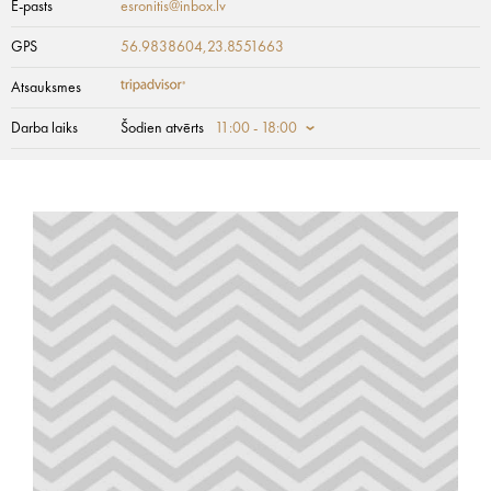
E-pasts
esronitis@inbox.lv
GPS
56.9838604,23.8551663
Atsauksmes
Darba laiks
Šodien atvērts
11:00 - 18:00