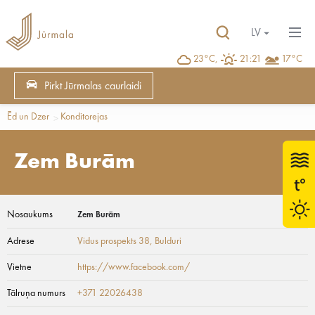
LV
23°C,
21:21
17°C
Pirkt Jūrmalas caurlaidi
Ēd un Dzer
Konditorejas
Zem Burām
Nosaukums
Zem Burām
Adrese
Vidus prospekts 38
, Bulduri
Vietne
https://www.facebook.com/
Tālruņa numurs
+371 22026438