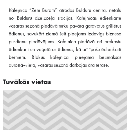
Kafejnīca “Zem Burām” atrodas Bulduru centrā, netālu
no Bulduru dzelzceļa stacijas. Kafejnīcas ēdienkarte
vasaras sezonā piedāvā turku pavāra gatavotus grillētus
ēdienus, savukārt ziemā šeit pieejams izdevīgs biznesa
pusdienu piedāvājums. Kafejnīca piedāvā arī brokastu
ēdienkarti un veģetāros ēdienus, kā arī īpašu ēdienkarti
bērniem. Blakus kafejnīcai pieejama bezmaksas
autostāvvieta, vasaras sezonā darbojas āra terase.
Tuvākās vietas