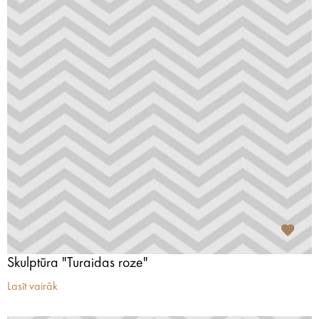
Skulptūra "Turaidas roze"
Lasīt vairāk