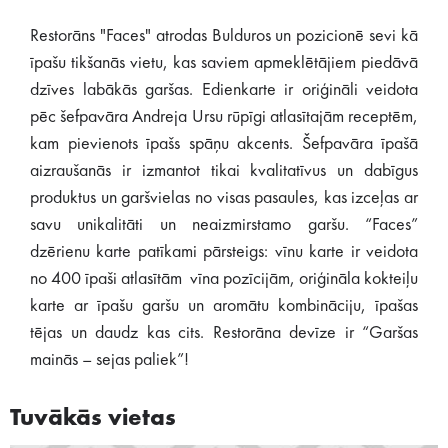
Restorāns "Faces" atrodas Bulduros un pozicionē sevi kā
īpašu tikšanās vietu, kas saviem apmeklētājiem piedāvā
dzīves labākās garšas. Edienkarte ir oriģināli veidota
pēc šefpavāra Andreja Ursu rūpīgi atlasītajām receptēm,
kam pievienots īpašs spāņu akcents. Šefpavāra īpašā
aizraušanās ir izmantot tikai kvalitatīvus un dabīgus
produktus un garšvielas no visas pasaules, kas izceļas ar
savu unikalitāti un neaizmirstamo garšu. “Faces”
dzērienu karte patīkami pārsteigs: vīnu karte ir veidota
no 400 īpaši atlasītām vīna pozīcijām, oriģināla kokteiļu
karte ar īpašu garšu un aromātu kombināciju, īpašas
tējas un daudz kas cits. Restorāna devīze ir “Garšas
mainās – sejas paliek”!
Tuvākās vietas