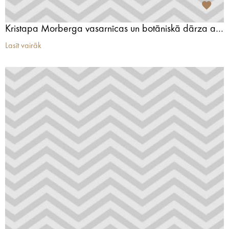
Kristapa Morberga vasarnīcas un botāniskā dārza ansamblis
Lasīt vairāk