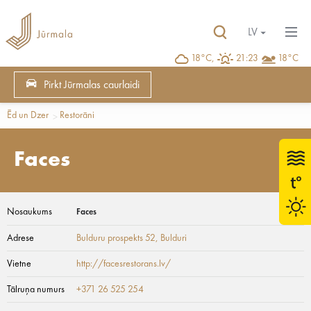
LV
18°C,
21:23
18°C
Pirkt Jūrmalas caurlaidi
Ēd un Dzer
Restorāni
Faces
Nosaukums
Faces
Adrese
Bulduru prospekts 52
, Bulduri
Vietne
http://facesrestorans.lv/
Tālruņa numurs
+371 26 525 254