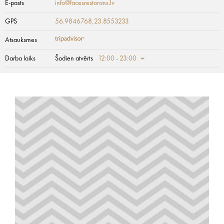
E-pasts
info@facesrestorans.lv
GPS
56.9846768,23.8553233
Atsauksmes
Darba laiks
Šodien atvērts
12:00 - 23:00