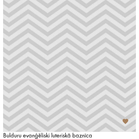
Bulduru evanģēliski luteriskā baznīca