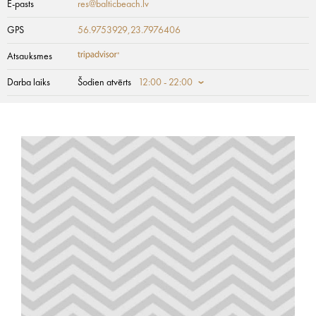
E-pasts
res@balticbeach.lv
GPS
56.9753929,23.7976406
Atsauksmes
Darba laiks
Šodien atvērts
12:00 - 22:00