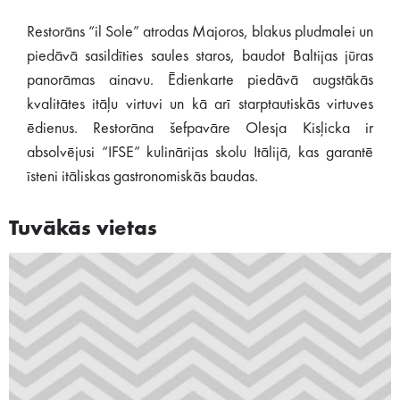
Restorāns “il Sole” atrodas Majoros, blakus pludmalei un
piedāvā sasildīties saules staros, baudot Baltijas jūras
panorāmas ainavu. Ēdienkarte piedāvā augstākās
kvalitātes itāļu virtuvi un kā arī starptautiskās virtuves
ēdienus. Restorāna šefpavāre Olesja Kisļicka ir
absolvējusi “IFSE” kulinārijas skolu Itālijā, kas garantē
īsteni itāliskas gastronomiskās baudas.
Tuvākās vietas