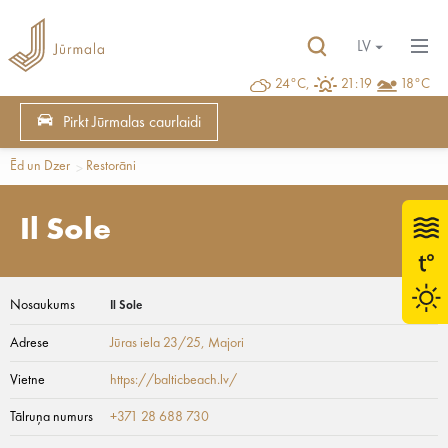
LV
24°C,
21:19
18°C
Pirkt Jūrmalas caurlaidi
Ēd un Dzer
Restorāni
Il Sole
Nosaukums
Il Sole
Adrese
Jūras iela 23/25
, Majori
Vietne
https://balticbeach.lv/
Tālruņa numurs
+371 28 688 730