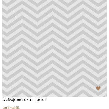
Dzīvojamā ēka – pasts
Lasīt vairāk