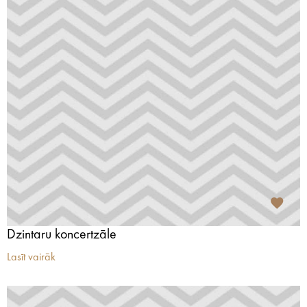
Dzintaru koncertzāle
Lasīt vairāk