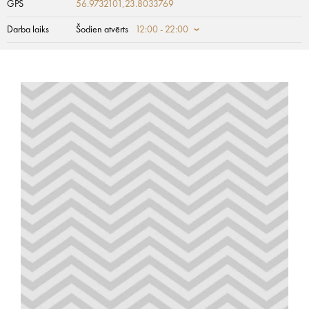
GPS
56.9732101,23.8033769
Darba laiks
Šodien atvērts
12:00 - 22:00