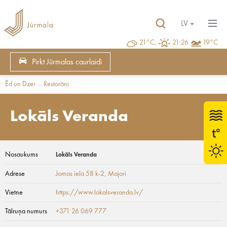
LV
21°C,
21:26
19°C
Pirkt Jūrmalas caurlaidi
Ēd un Dzer
Restorāni
Lokāls Veranda
Nosaukums
Lokāls Veranda
Adrese
Jomas iela 58 k-2
, Majori
Vietne
https://www.lokalsveranda.lv/
Tālruņa numurs
+371 26 069 777