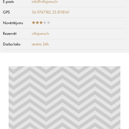
E-pasts
info@villajoma.lv
GPS
56.9747182,23.8118141
Novērtējums
Rezervēt
villajoma.lv
Darba laiks
atvērts 24h