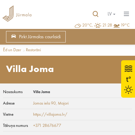
LV
20°C,
21:28
19°C
Pirkt Jūrmalas caurlaidi
Ēd un Dzer
Restorāni
Villa Joma
Nosaukums
Villa Joma
Adrese
Jomas iela 90
, Majori
Vietne
https://villajoma.lv/
Tālruņa numurs
+371 28676677