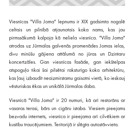
Viesnīcas "Villa Joma" lepnums ir XIX gadsimta nogalē
celtais un pilnībā atjaunotais koka nams, kas jau
pirmssākumā kalpoja kā neliela viesnīca. "Villa Joma"
atrodas uz Jūrmalas galvenās promenādes Jomas ielas,
divu minūšu gājiena attālumā no jūras un Dzintaru
koncertzāles. Gan viesnīcas fasāde, gan iekštelpas
atspoguļo tikai šai pilsētai raksturīgo koka arhitektūru,
kas ļauj izbaudīt neaizmirstamu gaisotni vietā, ko ieskauj
vēsturiskas ēkas un unikālā Jūrmalas daba.
Viesnīcā "Villa Joma" ir 20 numuri, kā arī restorāns ar
vasaras terasi, bārs un cigāru istaba. Viesiem pieejams
bezvadu internets, viesnīca ir pieejama arī cilvēkiem ar
kustību traucējumiem. Teritorijā ir slēgta autostāvvieta.