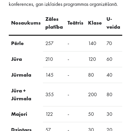
konferences, gan izklaides programmas organizēšanā.
Zāles
U-
Nosaukums
Teātris
Klase
S
platība
veida
Pērle
257
-
140
70
-
Jūra
210
-
120
60
-
Jūrmala
145
-
80
40
-
Jūra +
355
-
200
80
-
Jūrmala
Majori
122
-
50
30
-
Dzintars
57
-
30
20
-