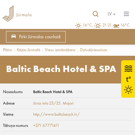
LV
16°C,
21:21
16°C
Pirkt Jūrmalas caurlaidi
Plāno
Kāzas Jūrmalā
Viesu izmitināšana
Dzīvokļviesnīcas
Baltic Beach Hotel & SPA
Nosaukums
Baltic Beach Hotel & SPA
Adrese
Jūras iela 23/25
, Majori
Vietne
http://www.balticbeach.lv/
Tālruņa numurs
+371 67771411