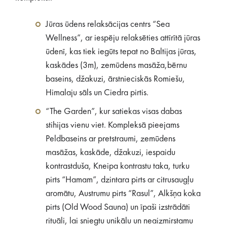
Jūras ūdens relaksācijas centrs “Sea
Wellness”, ar iespēju relaksēties attīrītā jūras
ūdenī, kas tiek iegūts tepat no Baltijas jūras,
kaskādes (3m), zemūdens masāža,bērnu
baseins, džakuzi, ārstnieciskās Romiešu,
Himalaju sāls un Ciedra pirtis.
“The Garden”, kur satiekas visas dabas
stihijas vienu viet. Kompleksā pieejams
Peldbaseins ar pretstraumi, zemūdens
masāžas, kaskāde, džakuzi, iespaidu
kontrastduša, Kneipa kontrastu taka, turku
pirts “Hamam”, dzintara pirts ar citrusaugļu
aromātu, Austrumu pirts “Rasul”, Alkšņa koka
pirts (Old Wood Sauna) un īpaši izstrādāti
rituāli, lai sniegtu unikālu un neaizmirstamu