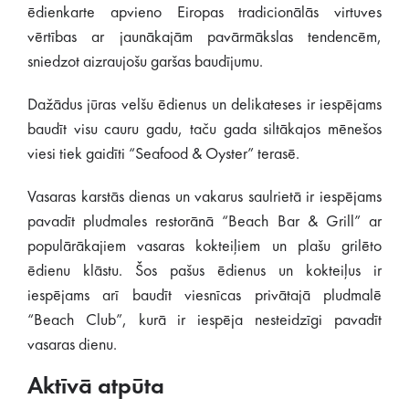
ēdienkarte apvieno Eiropas tradicionālās virtuves
vērtības ar jaunākajām pavārmākslas tendencēm,
sniedzot aizraujošu garšas baudījumu.
Dažādus jūras velšu ēdienus un delikateses ir iespējams
baudīt visu cauru gadu, taču gada siltākajos mēnešos
viesi tiek gaidīti “Seafood & Oyster” terasē.
Vasaras karstās dienas un vakarus saulrietā ir iespējams
pavadīt pludmales restorānā “Beach Bar & Grill” ar
populārākajiem vasaras kokteiļiem un plašu grilēto
ēdienu klāstu. Šos pašus ēdienus un kokteiļus ir
iespējams arī baudīt viesnīcas privātajā pludmalē
“Beach Club”, kurā ir iespēja nesteidzīgi pavadīt
vasaras dienu.
Aktīvā atpūta