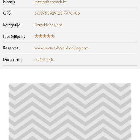
E-pasts
res@balticbeach.lv
GPS
56.9753929,23.7976406
Kategorija
Dzīvokļviesnīcas
Novērtējums
Rezervēt
www.secure-hotel-booking.com
Darba laiks
atvērts 24h