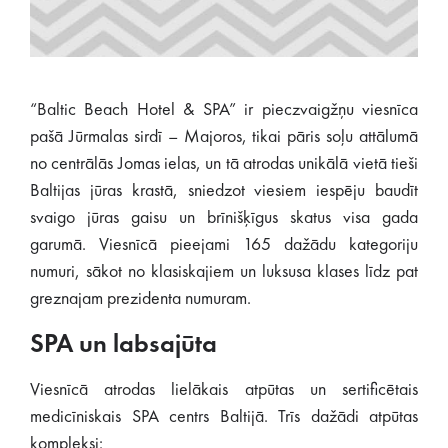
“Baltic Beach Hotel & SPA” ir pieczvaigžņu viesnīca
pašā Jūrmalas sirdī – Majoros, tikai pāris soļu attālumā
no centrālās Jomas ielas, un tā atrodas unikālā vietā tieši
Baltijas jūras krastā, sniedzot viesiem iespēju baudīt
svaigo jūras gaisu un brīnišķīgus skatus visa gada
garumā. Viesnīcā pieejami 165 dažādu kategoriju
numuri, sākot no klasiskajiem un luksusa klases līdz pat
greznajam prezidenta numuram.
SPA un labsajūta
Viesnīcā atrodas lielākais atpūtas un sertificētais
medicīniskais SPA centrs Baltijā. Trīs dažādi atpūtas
kompleksi: