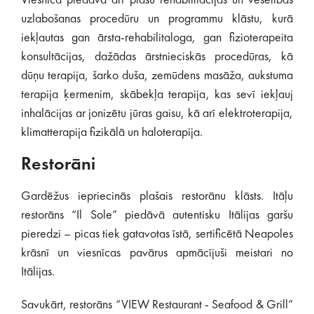
Viesnīca piedāvā arī plašu rehabilitācijas un veselības
uzlabošanas procedūru un programmu klāstu, kurā
iekļautas gan ārsta-rehabilitaloga, gan fizioterapeita
konsultācijas, dažādas ārstnieciskās procedūras, kā
dūņu terapija, šarko duša, zemūdens masāža, aukstuma
terapija ķermenim, skābekļa terapija, kas sevī iekļauj
inhalācijas ar jonizētu jūras gaisu, kā arī elektroterapija,
klimatterapija fizikālā un haloterapija.
Restorāni
Gardēžus iepriecinās plašais restorānu klāsts. Itāļu
restorāns “Il Sole” piedāvā autentisku Itālijas garšu
pieredzi – picas tiek gatavotas īstā, sertificētā Neapoles
krāsnī un viesnīcas pavārus apmācījuši meistari no
Itālijas.
Savukārt, restorāns “VIEW Restaurant - Seafood & Grill”