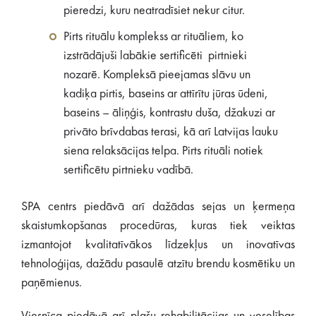
pieredzi, kuru neatradīsiet nekur citur.
Pirts rituālu komplekss ar rituāliem, ko
izstrādājuši labākie sertificēti pirtnieki
nozarē. Kompleksā pieejamas slāvu un
kadiķa pirtis, baseins ar attīrītu jūras ūdeni,
baseins – āliņģis, kontrastu duša, džakuzi ar
privāto brīvdabas terasi, kā arī Latvijas lauku
siena relaksācijas telpa. Pirts rituāli notiek
sertificētu pirtnieku vadībā.
SPA centrs piedāvā arī dažādas sejas un ķermeņa
skaistumkopšanas procedūras, kuras tiek veiktas
izmantojot kvalitatīvākos līdzekļus un inovatīvas
tehnoloģijas, dažādu pasaulē atzītu brendu kosmētiku un
paņēmienus.