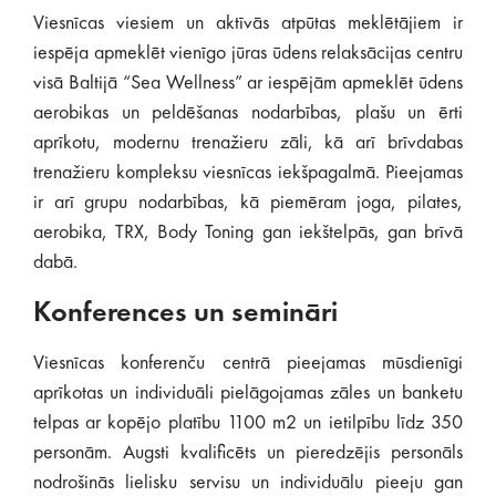
Viesnīcas viesiem un aktīvās atpūtas meklētājiem ir
iespēja apmeklēt vienīgo jūras ūdens relaksācijas centru
visā Baltijā “Sea Wellness” ar iespējām apmeklēt ūdens
aerobikas un peldēšanas nodarbības, plašu un ērti
aprīkotu, modernu trenažieru zāli, kā arī brīvdabas
trenažieru kompleksu viesnīcas iekšpagalmā. Pieejamas
ir arī grupu nodarbības, kā piemēram joga, pilates,
aerobika, TRX, Body Toning gan iekštelpās, gan brīvā
dabā.
Konferences un semināri
Viesnīcas konferenču centrā pieejamas mūsdienīgi
aprīkotas un individuāli pielāgojamas zāles un banketu
telpas ar kopējo platību 1100 m2 un ietilpību līdz 350
personām. Augsti kvalificēts un pieredzējis personāls
nodrošinās lielisku servisu un individuālu pieeju gan