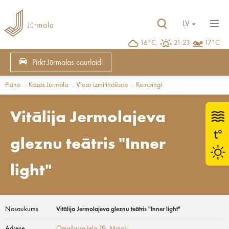
LV
16°C,
21:23
17°C
Pirkt Jūrmalas caurlaidi
Plāno
Kāzas Jūrmalā
Viesu izmitināšana
Kempingi
Vitālija Jermolajeva
gleznu teātris "Inner
light"
Nosaukums
Vitālija Jermolajeva gleznu teātris "Inner light"
Adrese
Omnibusa iela 19
, Majori