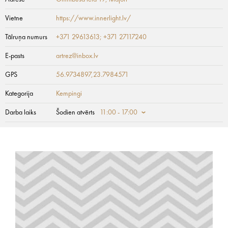
Vietne
https://www.innerlight.lv/
Tālruņa numurs
+371 29613613; +371 27117240
E-pasts
artrez@inbox.lv
GPS
56.9734897,23.7984571
Kategorija
Kempingi
Darba laiks
Šodien atvērts
11:00 - 17:00