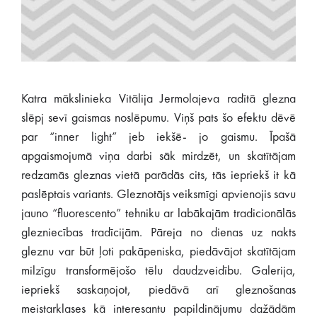
Katra mākslinieka Vitālija Jermolajeva radītā glezna
slēpj sevī gaismas noslēpumu. Viņš pats šo efektu dēvē
par “inner light” jeb iekšē- jo gaismu. Īpašā
apgaismojumā viņa darbi sāk mirdzēt, un skatītājam
redzamās gleznas vietā parādās cits, tās iepriekš it kā
paslēptais variants. Gleznotājs veiksmīgi apvienojis savu
jauno “fluorescento” tehniku ar labākajām tradicionālās
glezniecības tradīcijām. Pāreja no dienas uz nakts
gleznu var būt ļoti pakāpeniska, piedāvājot skatītājam
milzīgu transformējošo tēlu daudzveidību. Galerija,
iepriekš saskaņojot, piedāvā arī gleznošanas
meistarklases kā interesantu papildinājumu dažādām