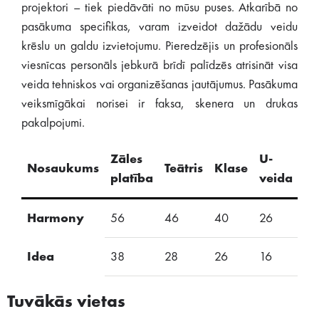
projektori – tiek piedāvāti no mūsu puses. Atkarībā no
pasākuma specifikas, varam izveidot dažādu veidu
krēslu un galdu izvietojumu. Pieredzējis un profesionāls
viesnīcas personāls jebkurā brīdī palīdzēs atrisināt visa
veida tehniskos vai organizēšanas jautājumus. Pasākuma
veiksmīgākai norisei ir faksa, skenera un drukas
pakalpojumi.
Zāles
U-
Nosaukums
Teātris
Klase
S
platība
veida
Harmony
56
46
40
26
20
Idea
38
28
26
16
16
Tuvākās vietas