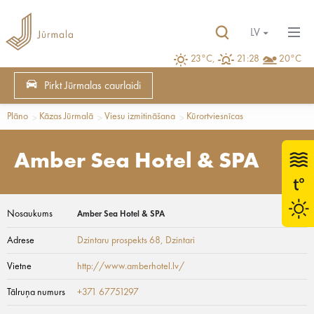
LV
23°C,
21:28
20°C
Pirkt Jūrmalas caurlaidi
Plāno
Kāzas Jūrmalā
Viesu izmitināšana
Kūrortviesnīcas
Amber Sea Hotel & SPA
Nosaukums
Amber Sea Hotel & SPA
Adrese
Dzintaru prospekts 68
, Dzintari
Vietne
http://www.amberhotel.lv/
Tālruņa numurs
+371 67751297