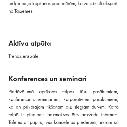
un ķermeņa kopšanas procedūrām, ko veic izcili eksperti
no Taizemes.
Aktīva atpūta
Trenažieru zāle.
Konferences un semināri
Piedāvājumā aprīkotas telpas Jūsu pasākumiem,
konferencēm, semināriem, korporatīviem pasākumiem,
ka arī privātajam tikšanām aiz slēgtām durvīm. Katrā
telpā ir pieejams bezmaksas ātrs bezvadu internets.
Tāfeles ar papīru, visi kancelejas piederumi, ekrāni un