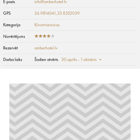
E-pasts
info@amberhotel.lv
GPS
56.9814041,23.8352039
Kategorija
Kūrortviesnīcas
Novērtējums
Rezervēt
amberhotel.lv
Darba laiks
Šodien atvērts
30.aprīlis - 1.oktobris