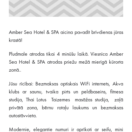
Amber Sea Hotel & SPA aicina pavadīt brīvdienas jūras
krastā!
Pludmale atrodas tikai 4 minūšu laikā. Viesnīca Amber
Sea Hotel & SPA atrodas priežu mežā mierīgā kūrorta
zonā..
Jūsu rīcībai: Bezmaksas optiskais WiFi internets, Akva
klubs ar saunu, tvaika pirts un peldbaseins, fitnesa
studija, Thai Lotus Taizemes masāžas studija, zaļā
privātā zona, bērnu rotaļu laukums un bezmaksas
autostāvvieta.
Modernie, elegantie numuri ir aprīkoti ar seifu, mini