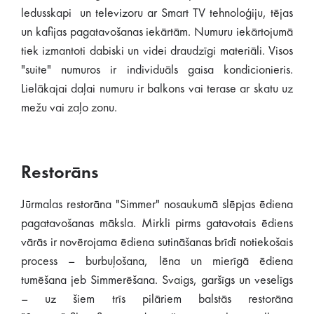
ledusskapi un televizoru ar Smart TV tehnoloģiju, tējas
un kafijas pagatavošanas iekārtām. Numuru iekārtojumā
tiek izmantoti dabiski un videi draudzīgi materiāli. Visos
"suite" numuros ir individuāls gaisa kondicionieris.
Lielākajai daļai numuru ir balkons vai terase ar skatu uz
mežu vai zaļo zonu.
Restorāns
Jūrmalas restorāna "Simmer" nosaukumā slēpjas ēdiena
pagatavošanas māksla. Mirkli pirms gatavotais ēdiens
vārās ir novērojama ēdiena sutināšanas brīdī notiekošais
process – burbuļošana, lēna un mierīgā ēdiena
tumēšana jeb Simmerēšana. Svaigs, garšīgs un veselīgs
– uz šiem trīs pilāriem balstās restorāna