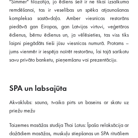
"Simmer" filozofija, jo ēdiens šeit ir ne tikai izsalkuma
remdēšanai, tas ir veselības un spēka atjaunošanas
kompleksa sastāvdaļa. Amber viesnīcas restorāns
piedāvā gan Eiropas, gan Latvijas virtuvi, veģetāros
ēdienus, bērnu ēdienus un, ja vēlēsieties, tas viss tiks
laipni piegādāts tieši jūsu viesnīcas numurā. Protams –
jums vienmēr ir iespēja noīrēt restorānu, lai tajā sarīkotu
savu privāto banketu, pieņemšanu vai prezentāciju.
SPA un labsajūta
Akvaklubs: sauna, tvaika pirts un baseins ar skatu uz
priežu mežu
Taizemes masāžas studija Thai Lotus: Īpaša relaksācija ar
dažādiem masāžas, muskuļu stiepšanas un SPA rituāliem