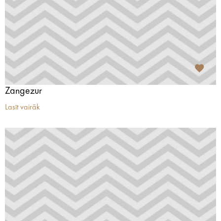
Zangezur
Lasīt vairāk