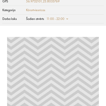
GPS
56.9732101,23.8033769
Kategorija
Kūrortviesnīcas
Darba laiks
Šodien atvērts
11:00 - 22:00