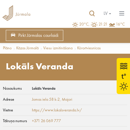
LV
20°C,
21:21
16°C
Pirkt Jūrmalas caurlaidi
Plāno
Kāzas Jūrmalā
Viesu izmitināšana
Kūrortviesnīcas
Lokāls Veranda
Nosaukums
Lokāls Veranda
Adrese
Jomas iela 58 k-2
, Majori
Vietne
https://www.lokalsveranda.lv/
Tālruņa numurs
+371 26 069 777