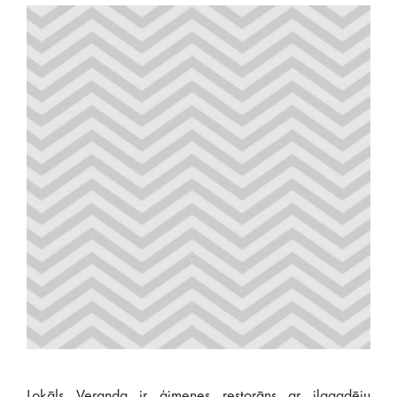
Lokāls Veranda ir ģimenes restorāns ar ilggadēju