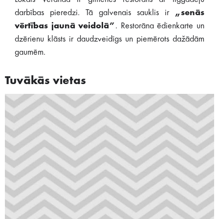
darbības pieredzi. Tā galvenais sauklis ir
„senās
vērtības jaunā veidolā”
. Restorāna ēdienkarte un
dzērienu klāsts ir daudzveidīgs un piemērots dažādām
gaumēm.
Tuvākās vietas