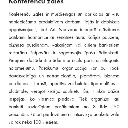
Konferenču zāles
Konferenču zāles ir mūsdienīgas un aprīkotas ar visu
nepieciešamo produktīvam darbam. Tajās ir dabiskais
apgaismojums, bet Art Nouveau interjerā mūsdienas
patīkami harmonizē ar senatnes auru. Kafijas pauzēm,
biznesa pusdienām, vakariņām vai citiem banketiem
restorāna šefpavārs ir sagatavojis īpašu ēdienkarti.
Pieejami dažādu stilu ēdieni ar izcilu garšu un elegantu
noformējumu. Pasākumu organizācija var būt īpaši
daudzveidīga un netradicionāla, piemēram, biznesa
pusdienas – terasē, aperitīvs vai bufetes tipa maltītes –
pludmalē, vērojot krāšņo saulrietu. Šīs ir tikai dažas
iespējas, ko viesnīca piedāvā. Tiek organizēti arī
banketi saviesīgiem pasākumiem no 8 līdz 150
personām, kā arī piedāvājumā ir atsevišķa banketa zāle
vairāk nekā 100 viesiem.