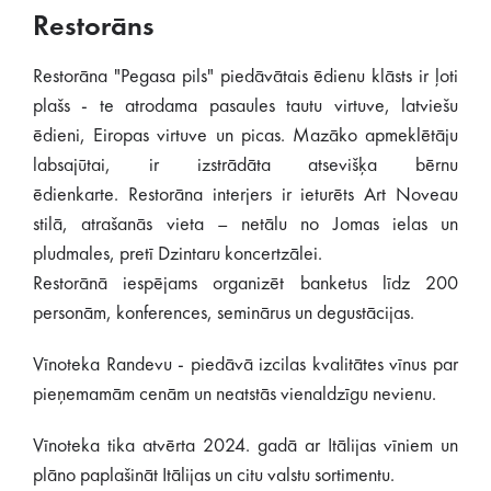
Restorāns
Restorāna "Pegasa pils" piedāvātais ēdienu klāsts ir ļoti
plašs - te atrodama pasaules tautu virtuve, latviešu
ēdieni, Eiropas virtuve un picas. Mazāko apmeklētāju
labsajūtai, ir izstrādāta atsevišķa bērnu
ēdienkarte. Restorāna interjers ir ieturēts Art Noveau
stilā, atrašanās vieta – netālu no Jomas ielas un
pludmales, pretī Dzintaru koncertzālei.
Restorānā iespējams organizēt banketus līdz 200
personām, konferences, seminārus un degustācijas.
Vīnoteka Randevu - piedāvā izcilas kvalitātes vīnus par
pieņemamām cenām un neatstās vienaldzīgu nevienu.
Vīnoteka tika atvērta 2024. gadā ar Itālijas vīniem un
plāno paplašināt Itālijas un citu valstu sortimentu.