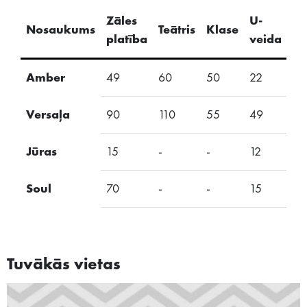
Zāles
U-
Nosaukums
Teātris
Klase
S
platība
veida
Amber
49
60
50
22
25
Versaļa
90
110
55
49
35
Jūras
15
-
-
12
15
Soul
70
-
-
15
15
Tuvākās vietas