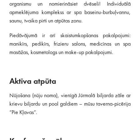
organismu un nomierināsiet dvēseli! Individuālā
apmeklējuma komplekss ar spa baseinu-burbuļvannu,
saunu, tvaika pirti un atpūtas zonu.
Piedāvājumā ir arī skaistumkopšanas pakalpojumi:
manikīrs, pedikīrs, frizieru salons, medicīnas un spa
masāžas, kosmetologs un make-up pakalpojumi.
Aktīva atpūta
Nūjošana (nūju noma), vienīgā Jūrmalā biljarda zāle ar
krievu biljardu un pool galdiem – mūsu taverna-picērija
“Pie Kļavas”.