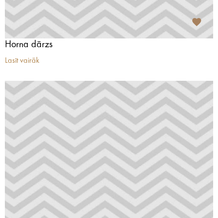
Horna dārzs
Lasīt vairāk