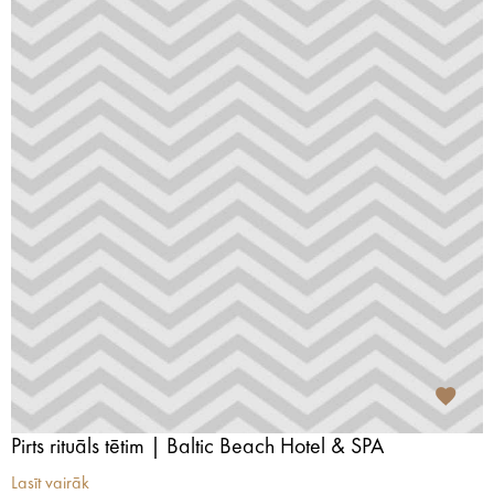
Pirts rituāls tētim | Baltic Beach Hotel & SPA
Lasīt vairāk