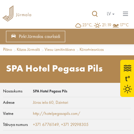
LV
23°C,
21:19
17°C
Pirkt Jūrmalas caurlaidi
Plāno
Kāzas Jūrmalā
Viesu izmitināšana
Kūrortviesnīcas
SPA Hotel Pegasa Pils
Nosaukums
SPA Hotel Pegasa Pils
Adrese
Jūras iela 60
, Dzintari
Vietne
http://hotelpegasapils.com/
Tālruņa numurs
+371 67761149, +371 29298305