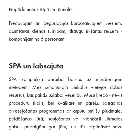
Piegāde notiek Rīgā un Jūrmalā.
Piedāvājam arī degustācijas korporatīvajiem viesiem,
dzimšanas dienas svinībām, draugu tikšanās reizēm -
kompānijām no 6 personām.
SPA un labsajūta
SPA kompleksa darbība balstās uz mūsdienīgām
metodēm. Mēs izmantojam unikālus vietējos dabas
resursus, kas palīdz uzlabot veselību. Mūsu kredo - nevis
procedūru skaits, bet kvalitāte un pareizi sastādītas
atveseļošanas programmas ar atpūtu smilšu pludmalē,
peldēšanos jūrā, sauļošanos vai vienkārši Jūrmalas
gaisu, pastaigām gar jūru, un Jūs stiprināsiet savu