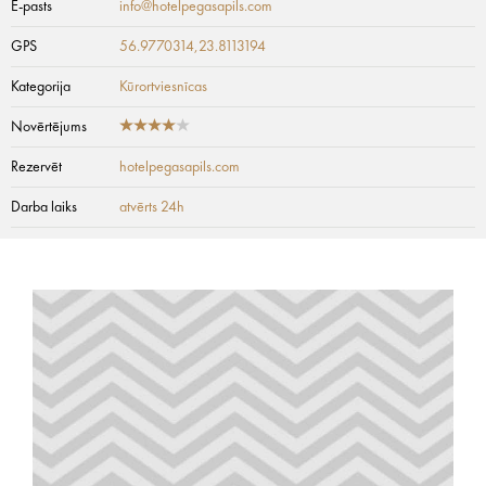
E-pasts
info@hotelpegasapils.com
GPS
56.9770314,23.8113194
Kategorija
Kūrortviesnīcas
Novērtējums
Rezervēt
hotelpegasapils.com
Darba laiks
atvērts 24h