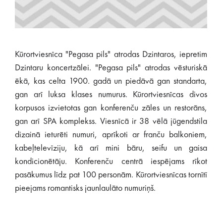
Kūrortviesnīca "Pegasa pils" atrodas Dzintaros, iepretim
Dzintaru koncertzālei. "Pegasa pils" atrodas vēsturiskā
ēkā, kas celta 1900. gadā un piedāvā gan standarta,
gan arī luksa klases numurus. Kūrortviesnīcas divos
korpusos izvietotas gan konferenču zāles un restorāns,
gan arī SPA komplekss. Viesnīcā ir 38 vēlā jūgendstila
dizainā ieturēti numuri, aprīkoti ar franču balkoniem,
kabeļtelevīziju, kā arī mini bāru, seifu un gaisa
kondicionētāju. Konferenču centrā iespējams rīkot
pasākumus līdz pat 100 personām. Kūrortviesnīcas tornītī
pieejams romantisks jaunlaulāto numuriņš.