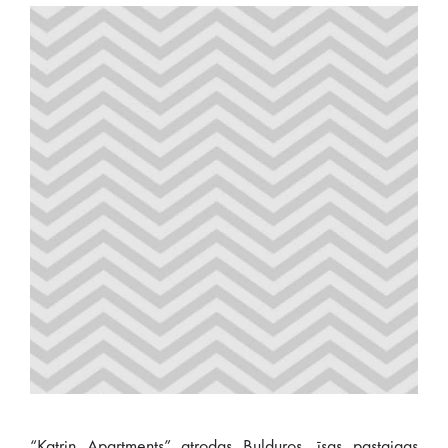
“Katrin Apartments” atrodas Bulduros, īsas pastaigas