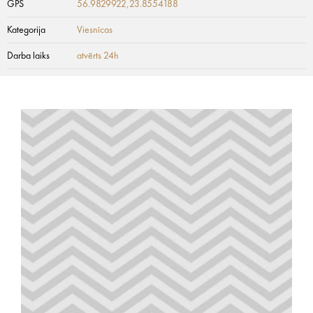
GPS
56.9829922,23.8554188
Kategorija
Viesnīcas
Darba laiks
atvērts 24h