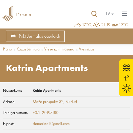
LV
17°C,
21:19
19°C
Pirkt Jūrmalas caurlaidi
Plāno
Kāzas Jūrmalā
Viesu izmitināšana
Viesnīcas
Katrin Apartments
Nosaukums
Katrin Apartments
Adrese
Meža prospekts 32
, Bulduri
Tālruņa numurs
+371 20197180
E-pasts
siamarinell@gmail.com