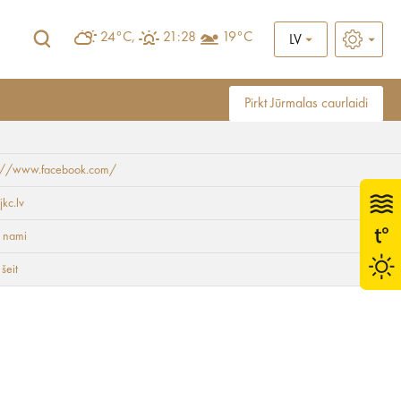
24°C,
21:28
19°C
LV
Pirkt Jūrmalas caurlaidi
s://www.facebook.com/
jkc.lv
 nami
 šeit