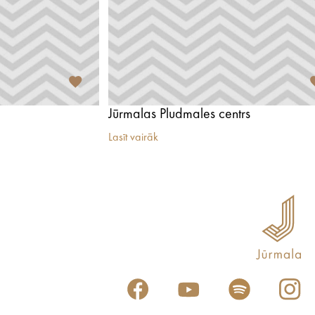
Jūrmalas Pludmales centrs
Lasīt vairāk