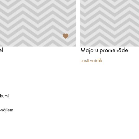
el
Majoru promenāde
Lasīt vairāk
ikumi
onāļiem