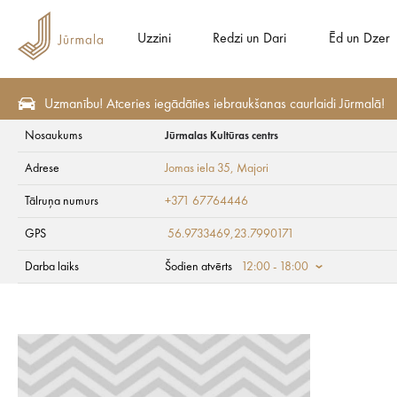
Uzzini
Redzi un Dari
Ēd un Dzer
Uzmanību! Atceries iegādāties iebraukšanas caurlaidi Jūrmalā!
Nosaukums
Jūrmalas Kultūras centrs
Plāno
Kāzas Jūrmalā
Viesu izmitināšana
Viesu nami
Adrese
Jomas iela 35
, Majori
Jūrmalas Kultūras 
Tālruņa numurs
+371 67764446
GPS
56.9733469,23.7990171
Darba laiks
Šodien atvērts
12:00 - 18:00