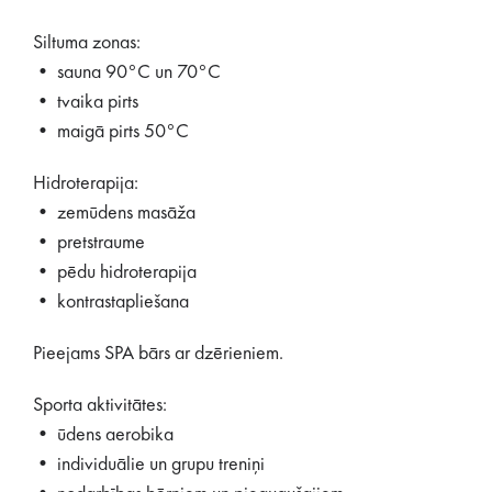
Siltuma zonas:
• sauna 90°C un 70°C
• tvaika pirts
• maigā pirts 50°C
Hidroterapija:
• zemūdens masāža
• pretstraume
• pēdu hidroterapija
• kontrastapliešana
Pieejams SPA bārs ar dzērieniem.
Sporta aktivitātes:
• ūdens aerobika
• individuālie un grupu treniņi