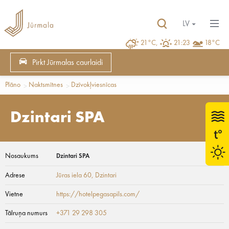
LV
21°C,
21:23
18°C
Pirkt Jūrmalas caurlaidi
Plāno
Naktsmītnes
Dzīvokļviesnīcas
Dzintari SPA
Nosaukums
Dzintari SPA
Adrese
Jūras iela 60
, Dzintari
Vietne
https://hotelpegasapils.com/
Tālruņa numurs
+371 29 298 305