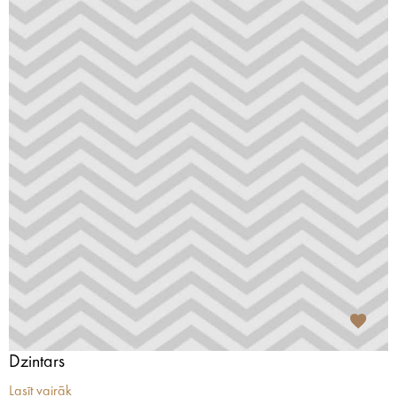
Dzintars
Lasīt vairāk