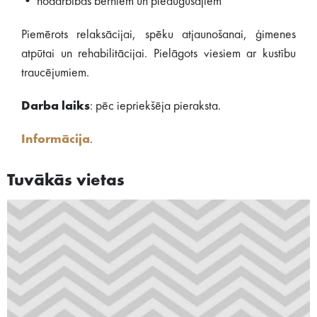
• nodarbības bērniem un pieaugušajiem
Piemērots relaksācijai, spēku atjaunošanai, ģimenes
atpūtai un rehabilitācijai. Pielāgots viesiem ar kustību
traucējumiem.
Darba laiks
: pēc iepriekšēja pieraksta.
Informācija
.
Tuvākās vietas