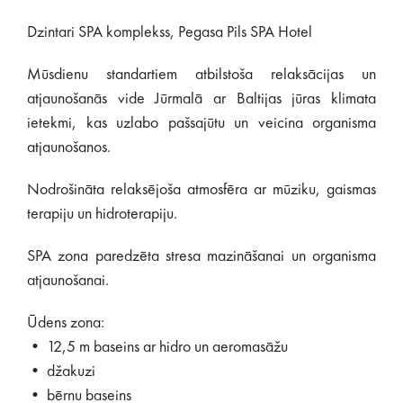
Dzintari SPA komplekss, Pegasa Pils SPA Hotel
Mūsdienu standartiem atbilstoša relaksācijas un
atjaunošanās vide Jūrmalā ar Baltijas jūras klimata
ietekmi, kas uzlabo pašsajūtu un veicina organisma
atjaunošanos.
Nodrošināta relaksējoša atmosfēra ar mūziku, gaismas
terapiju un hidroterapiju.
SPA zona paredzēta stresa mazināšanai un organisma
atjaunošanai.
Ūdens zona:
• 12,5 m baseins ar hidro un aeromasāžu
• džakuzi
• bērnu baseins