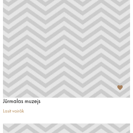
Jūrmalas muzejs
Lasīt vairāk