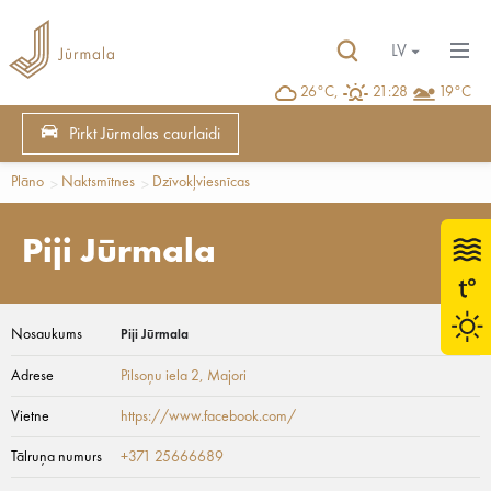
LV
26°C,
21:28
19°C
Pirkt Jūrmalas caurlaidi
Plāno
Naktsmītnes
Dzīvokļviesnīcas
Piji Jūrmala
Nosaukums
Piji Jūrmala
Adrese
Pilsoņu iela 2
, Majori
Vietne
https://www.facebook.com/
Tālruņa numurs
+371 25666689