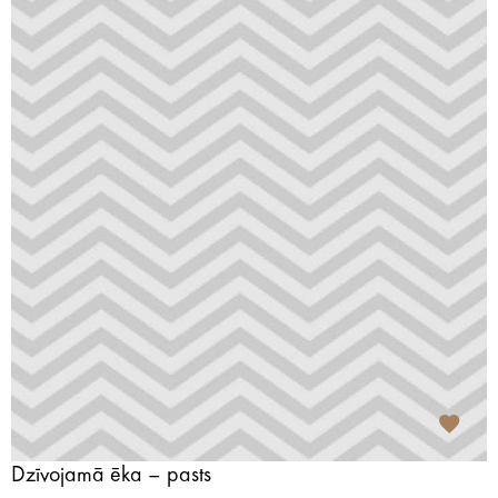
Dzīvojamā ēka – pasts